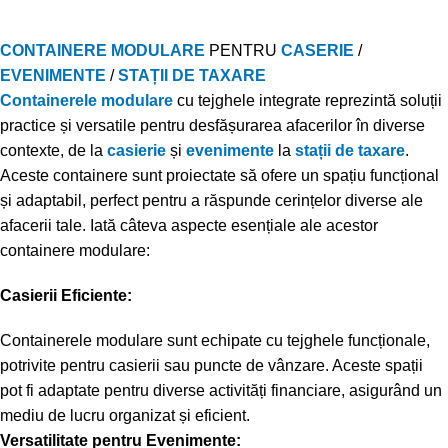
CONTAINERE MODULARE
PENTRU
CASERIE
/
EVENIMENTE
/
STAȚII DE TAXARE
Containerele modulare
cu tejghele integrate reprezintă soluții
practice și versatile pentru desfășurarea afacerilor în diverse
contexte, de la
casierie
și
evenimente
la
stații de taxare
.
Aceste containere sunt proiectate să ofere un spațiu funcțional
și adaptabil, perfect pentru a răspunde cerințelor diverse ale
afacerii tale. Iată câteva aspecte esențiale ale acestor
containere modulare:
Casierii Eficiente:
Containerele modulare sunt echipate cu tejghele funcționale,
potrivite pentru casierii sau puncte de vânzare. Aceste spații
pot fi adaptate pentru diverse activități financiare, asigurând un
mediu de lucru organizat și eficient.
Versatilitate pentru Evenimente: