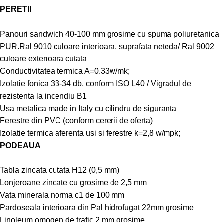
PERETII
Panouri sandwich 40-100 mm grosime cu spuma poliuretanica
PUR.Ral 9010 culoare interioara, suprafata neteda/ Ral 9002
culoare exterioara cutata
Conductivitatea termica A=0.33w/mk;
Izolatie fonica 33-34 db, conform ISO L40 / Vigradul de
rezistenta la incendiu B1
Usa metalica made in Italy cu cilindru de siguranta
Ferestre din PVC (conform cererii de oferta)
Izolatie termica aferenta usi si ferestre k=2,8 w/mpk;
PODEAUA
Tabla zincata cutata H12 (0,5 mm)
Lonjeroane zincate cu grosime de 2,5 mm
Vata minerala norma c1 de 100 mm
Pardoseala interioara din Pal hidrofugat 22mm grosime
Linoleum omogen de trafic 2 mm grosime