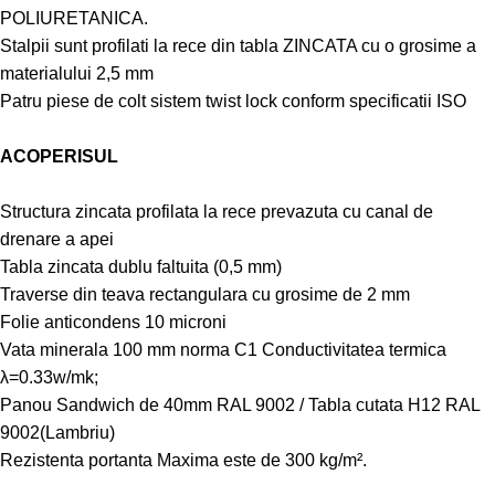
POLIURETANICA.
Stalpii sunt profilati la rece din tabla ZINCATA cu o grosime a
materialului 2,5 mm
Patru piese de colt sistem twist lock conform specificatii ISO
ACOPERISUL
Structura zincata profilata la rece prevazuta cu canal de
drenare a apei
Tabla zincata dublu faltuita (0,5 mm)
Traverse din teava rectangulara cu grosime de 2 mm
Folie anticondens 10 microni
Vata minerala 100 mm norma C1 Conductivitatea termica
λ=0.33w/mk;
Panou Sandwich de 40mm RAL 9002 / Tabla cutata H12 RAL
9002(Lambriu)
Rezistenta portanta Maxima este de 300 kg/m².