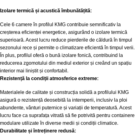
Izolare termică și acustică îmbunătățită:
Cele 6 camere în profilul KMG contribuie semnificativ la
creșterea eficienței energetice, asigurând o izolare termică
superioară. Acest lucru reduce pierderile de căldură în timpul
sezonului rece și permite o climatizare eficientă în timpul verii.
În plus, profilul oferă o bună izolare fonică, contribuind la
reducerea zgomotului din mediul exterior și creând un spațiu
interior mai liniștit și confortabil.
Rezistență la condiții atmosferice extreme:
Materialele de calitate și construcția solidă a profilului KMG
asigură o rezistență deosebită la intemperii, inclusiv la ploi
abundente, vânturi puternice și variații de temperatură. Acest
lucru face ca suprafața vitrată să fie potrivită pentru containere
modulare utilizate în diverse medii și condiții climatice.
Durabilitate și întreținere redusă: