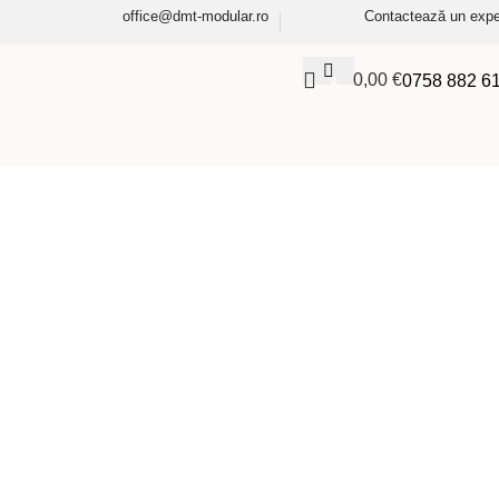
office@dmt-modular.ro
Contactează un expe
0,00
€
0758 882 6
0