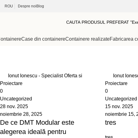
ROU
Despre noi
Blog
ontainere
Case din containere
Containere realizate
Fabricarea c
Blog
Home
Blog
Ionut Ionescu - Specialist Oferta si
Ionut Ionesc
Proiectare
Proiectare
0
0
Uncategorized
Uncategorized
28 nov. 2025
15 nov. 2025
noiembrie 28, 2025
noiembrie 15, 
De ce DMT Modular este
tres
alegerea ideală pentru
tres