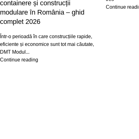
containere și construcții
Continue read
modulare în România – ghid
complet 2026
Într-o perioadă în care construcțiile rapide,
eficiente și economice sunt tot mai căutate,
DMT Modul...
Continue reading
Link-uri folositoare
Categorii
Despre noi
Containere de locuit
Solicitare oferta
Containere