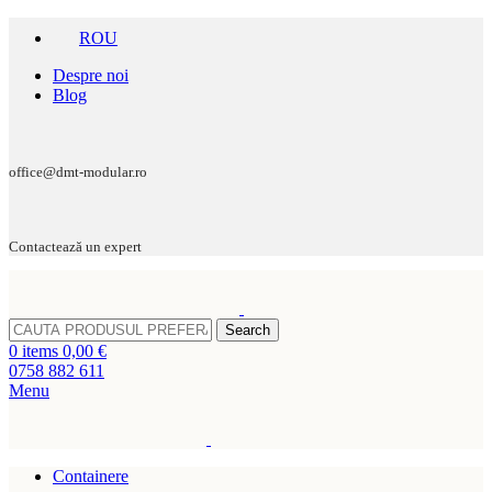
ROU
Despre noi
Blog
office@dmt-modular.ro
Contactează un expert
Search
0
items
0,00
€
0758 882 611
Menu
Containere