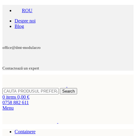
ROU
Despre noi
Blog
office@dmt-modular.ro
Contactează un expert
Search
0
items
0,00
€
0758 882 611
Menu
Containere