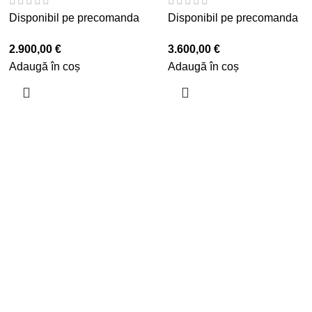
Disponibil pe precomanda
Disponibil pe precomanda
2.900,00
€
3.600,00
€
Adaugă în coș
Adaugă în coș
are varietate de culori.