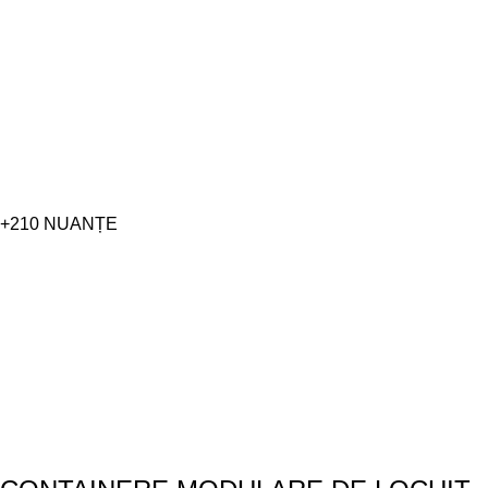
+210 NUANȚE
FĂ-L INDIVIDUAL.
Ne bazăm pe gama de culori a paletei de culori RAL CLASSIC. Pe 