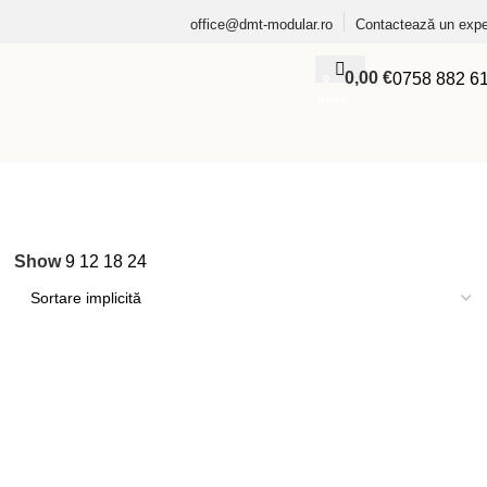
office@dmt-modular.ro
Contactează un expe
0,00
€
0758 882 6
0
items
Show
9
12
18
24