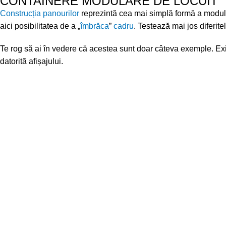
CONTAINERE MODULARE DE LOCUIT
Construcția panourilor
reprezintă cea mai simplă formă a modulelo
aici posibilitatea de a „
îmbrăca
”
cadru
. Testează mai jos diferite
Te rog să ai în vedere că acestea sunt doar câteva exemple. Există
datorită afișajului.