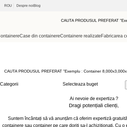
ROU
Despre noi
Blog
ontainere
Case din containere
Containere realizate
Fabricarea c
6,000x2,400x2,700mm
Categorii
Selecteaza buget
Ai nevoie de expertiza ?
Dragi potențiali clienți,
Suntem încântați să vă anunțăm că oferim expertiză gratuit
containere sau container pe care doriti sa-l achizitionati. Cu o