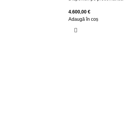
4.600,00
€
Adaugă în coș
lângă cele trei culori standard, puteți alege opțional între o m