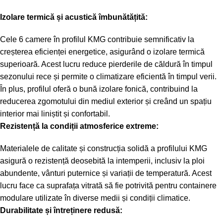
Izolare termică și acustică îmbunătățită:
Cele 6 camere în profilul KMG contribuie semnificativ la
creșterea eficienței energetice, asigurând o izolare termică
superioară. Acest lucru reduce pierderile de căldură în timpul
sezonului rece și permite o climatizare eficientă în timpul verii.
În plus, profilul oferă o bună izolare fonică, contribuind la
reducerea zgomotului din mediul exterior și creând un spațiu
interior mai liniștit și confortabil.
Rezistență la condiții atmosferice extreme:
Materialele de calitate și construcția solidă a profilului KMG
asigură o rezistență deosebită la intemperii, inclusiv la ploi
abundente, vânturi puternice și variații de temperatură. Acest
lucru face ca suprafața vitrată să fie potrivită pentru containere
modulare utilizate în diverse medii și condiții climatice.
Durabilitate și întreținere redusă: