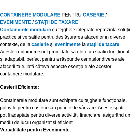
CONTAINERE MODULARE
PENTRU
CASERIE
/
EVENIMENTE
/
STAȚII DE TAXARE
Containerele modulare
cu tejghele integrate reprezintă soluții
practice și versatile pentru desfășurarea afacerilor în diverse
contexte, de la
casierie
și
evenimente
la
stații de taxare
.
Aceste containere sunt proiectate să ofere un spațiu funcțional
și adaptabil, perfect pentru a răspunde cerințelor diverse ale
afacerii tale. Iată câteva aspecte esențiale ale acestor
containere modulare:
Casierii Eficiente:
Containerele modulare sunt echipate cu tejghele funcționale,
potrivite pentru casierii sau puncte de vânzare. Aceste spații
pot fi adaptate pentru diverse activități financiare, asigurând un
mediu de lucru organizat și eficient.
Versatilitate pentru Evenimente: