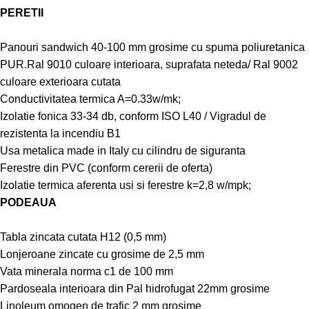
PERETII
Panouri sandwich 40-100 mm grosime cu spuma poliuretanica
PUR.Ral 9010 culoare interioara, suprafata neteda/ Ral 9002
culoare exterioara cutata
Conductivitatea termica A=0.33w/mk;
Izolatie fonica 33-34 db, conform ISO L40 / Vigradul de
rezistenta la incendiu B1
Usa metalica made in Italy cu cilindru de siguranta
Ferestre din PVC (conform cererii de oferta)
Izolatie termica aferenta usi si ferestre k=2,8 w/mpk;
PODEAUA
Tabla zincata cutata H12 (0,5 mm)
Lonjeroane zincate cu grosime de 2,5 mm
Vata minerala norma c1 de 100 mm
Pardoseala interioara din Pal hidrofugat 22mm grosime
Linoleum omogen de trafic 2 mm grosime