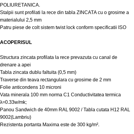
POLIURETANICA.
Stalpii sunt profilati la rece din tabla ZINCATA cu o grosime a
materialului 2,5 mm
Patru piese de colt sistem twist lock conform specificatii ISO
ACOPERISUL
Structura zincata profilata la rece prevazuta cu canal de
drenare a apei
Tabla zincata dublu faltuita (0,5 mm)
Traverse din teava rectangulara cu grosime de 2 mm
Folie anticondens 10 microni
Vata minerala 100 mm norma C1 Conductivitatea termica
λ=0.33w/mk;
Panou Sandwich de 40mm RAL 9002 / Tabla cutata H12 RAL
9002(Lambriu)
Rezistenta portanta Maxima este de 300 kg/m².