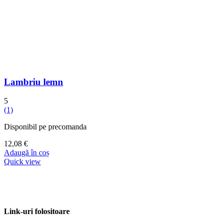
Lambriu lemn
5
(1)
Disponibil pe precomanda
12,08
€
Adaugă în coș
Quick view
Link-uri folositoare