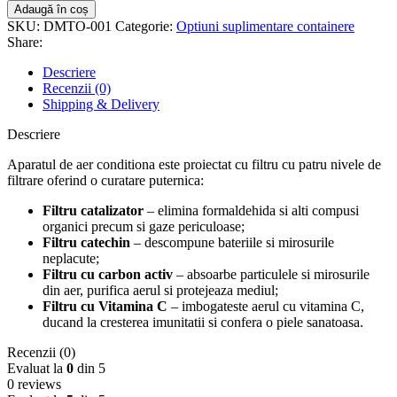
Adaugă în coș
SKU:
DMTO-001
Categorie:
Optiuni suplimentare containere
Share:
Descriere
Recenzii (0)
Shipping & Delivery
Descriere
Aparatul de aer conditiona este proiectat cu filtru cu patru nivele de
filtrare oferind o curatare puternica:
Filtru catalizator
– elimina formaldehida si alti compusi
organici precum si gaze periculoase;
Filtru catechin
– descompune bateriile si mirosurile
neplacute;
Filtru cu carbon activ
– absoarbe particulele si mirosurile
din aer, purifica aerul si protejeaza mediul;
Filtru cu Vitamina C
– imbogateste aerul cu vitamina C,
ducand la cresterea imunitatii si confera o piele sanatoasa.
Recenzii (0)
Evaluat la
0
din 5
0 reviews