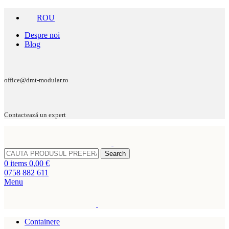
ROU
Despre noi
Blog
office@dmt-modular.ro
Contactează un expert
Search
0
items
0,00
€
0758 882 611
Menu
Containere