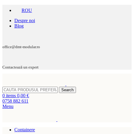
ROU
Despre noi
Blog
office@dmt-modular.ro
Contactează un expert
Search
0
items
0,00
€
0758 882 611
Menu
Containere