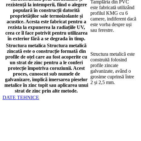
Tamplăria din PVC
rezistență la intemperii, fiind o alegere
este fabricată utilizând
populară în construcții datorită
profilul KMG cu 6
proprietăților sale termoizolante și
camere, indiferent dacă
acustice. Acesta este fabricat pentru a
este vorba despre uși
rezista la expunerea la radiațiile UV,
sau ferestre.
ceea ce îl face potrivit pentru utilizarea
în exterior fără a se degrada în timp.
Structura metalica
Structura metalică
zincată este o construcție formată din
Structura metalică este
profile de oțel care au fost acoperite cu
construită folosind
un strat de zinc pentru a le conferi
profile zincate
protecție împotriva coroziunii. Acest
galvanizate, având o
proces, cunoscut sub numele de
grosime cuprinsă între
galvanizare, implică imersarea pieselor
2 și 2,5 mm.
metalice în zinc topit sau aplicarea unui
strat de zinc prin alte metode.
DATE TEHNICE