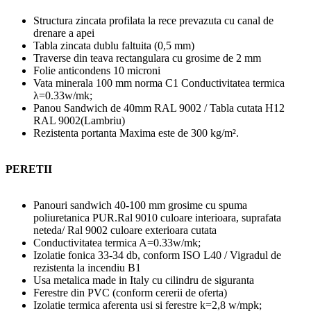
Structura zincata profilata la rece prevazuta cu canal de
drenare a apei
Tabla zincata dublu faltuita (0,5 mm)
Traverse din teava rectangulara cu grosime de 2 mm
Folie anticondens 10 microni
Vata minerala 100 mm norma C1 Conductivitatea termica
λ=0.33w/mk;
Panou Sandwich de 40mm RAL 9002 / Tabla cutata H12
RAL 9002(Lambriu)
Rezistenta portanta Maxima este de 300 kg/m².
PERETII
Panouri sandwich 40-100 mm grosime cu spuma
poliuretanica PUR.Ral 9010 culoare interioara, suprafata
neteda/ Ral 9002 culoare exterioara cutata
Conductivitatea termica A=0.33w/mk;
Izolatie fonica 33-34 db, conform ISO L40 / Vigradul de
rezistenta la incendiu B1
Usa metalica made in Italy cu cilindru de siguranta
Ferestre din PVC (conform cererii de oferta)
Izolatie termica aferenta usi si ferestre k=2,8 w/mpk;