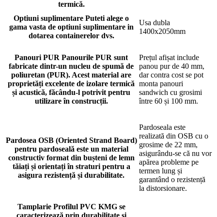
termică.
Optiuni suplimentare
Puteti alege o
Usa dubla
gama vasta de optiuni suplimentare in
1400x2050mm
dotarea containerelor dvs.
Panouri PUR
Panourile PUR sunt
Prețul afișat include
fabricate dintr-un nucleu de spumă de
panou pur de 40 mm,
poliuretan (PUR). Acest material are
dar contra cost se pot
proprietăți excelente de izolare termică
monta panouri
și acustică, făcându-l potrivit pentru
sandwich cu grosimi
utilizare în construcții.
între 60 și 100 mm.
Pardoseala este
realizată din OSB cu o
Pardosea
OSB (Oriented Strand Board)
grosime de 22 mm,
pentru pardoseală este un material
asigurându-se că nu vor
constructiv format din bușteni de lemn
apărea probleme pe
tăiați și orientați în straturi pentru a
termen lung și
asigura rezistență și durabilitate.
garantând o rezistență
la distorsionare.
Tamplarie
Profilul PVC KMG se
caracterizează prin durabilitate și