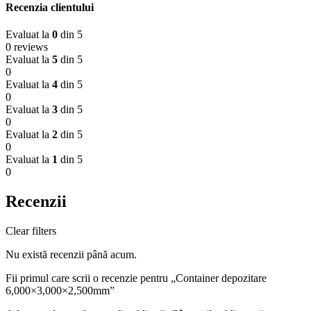
Recenzia clientului
Evaluat la
0
din 5
0 reviews
Evaluat la
5
din 5
0
Evaluat la
4
din 5
0
Evaluat la
3
din 5
0
Evaluat la
2
din 5
0
Evaluat la
1
din 5
0
Recenzii
Clear filters
Nu există recenzii până acum.
Fii primul care scrii o recenzie pentru „Container depozitare
6,000×3,000×2,500mm”