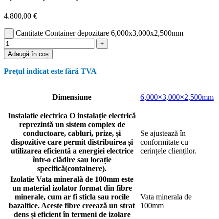
4.800,00
€
Cantitate Container depozitare 6,000x3,000x2,500mm
Adaugă în coș
Prețul indicat este fără TVA
Dimensiune
6,000×3,000×2,500mm
Instalatie electrica
O instalație electrică
reprezintă un sistem complex de
conductoare, cabluri, prize, și
Se ajustează în
dispozitive care permit distribuirea și
conformitate cu
utilizarea eficientă a energiei electrice
cerințele clienților.
într-o clădire sau locație
specifică(containere).
Izolatie
Vata minerală de 100mm este
un material izolator format din fibre
minerale, cum ar fi sticla sau rocile
Vata minerala de
bazaltice. Aceste fibre creează un strat
100mm
dens și eficient în termeni de izolare