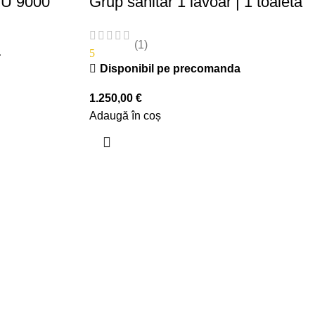
TU 9000
Grup sanitar 1 lavoar | 1 toaleta
(1)
a
5
Disponibil pe precomanda
1.250,00
€
Adaugă în coș