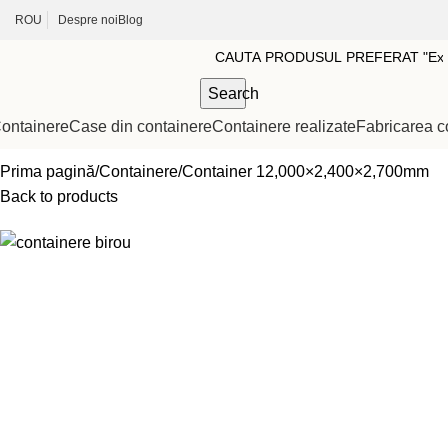
ROU
Despre noi
Blog
Search
ontainere
Case din containere
Containere realizate
Fabricarea c
Prima pagină
Containere
Container 12,000×2,400×2,700mm
Back to products