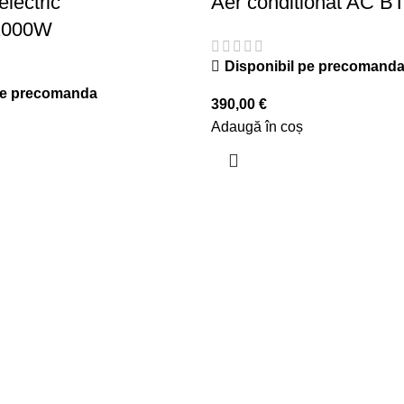
lectric
Aer conditionat AC B
2000W
Disponibil pe precomand
pe precomanda
390,00
€
Adaugă în coș