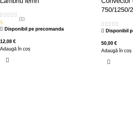
Lambriu lemn
Convector e
750/1250/
(1)
5
Disponibil pe precomanda
Disponibil 
12,08
€
50,00
€
Adaugă în coș
Adaugă în coș