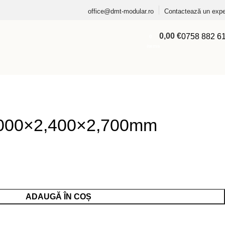
office@dmt-modular.ro
Contactează un expe
0,00
€
0758 882 6
0
items
,000×2,400×2,700mm
ADAUGĂ ÎN COȘ