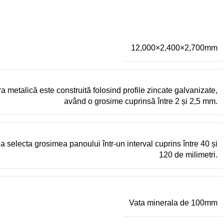
12,000×2,400×2,700mm
ra metalică este construită folosind profile zincate galvanizate,
având o grosime cuprinsă între 2 și 2,5 mm.
 selecta grosimea panoului într-un interval cuprins între 40 și
120 de milimetri.
Vata minerala de 100mm