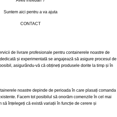
Aveti intrebari ?
Suntem aici pentru a va ajuta
CONTACT
vicii de livrare profesionale pentru containerele noastre de
ă dedicată și experimentată se angajează să asigure procesul de
posibil, asigurându-vă că obțineți produsele dorite la timp și în
ntainerele noastre depinde de perioada în care plasați comanda
xistente. Facem tot posibilul să onorăm comenzile în cel mai
 să înțelegeți că există variații în funcție de cerere și