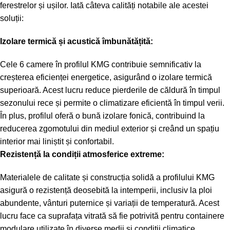
ferestrelor și ușilor. Iată câteva calități notabile ale acestei
soluții:
Izolare termică și acustică îmbunătățită:
Cele 6 camere în profilul KMG contribuie semnificativ la
creșterea eficienței energetice, asigurând o izolare termică
superioară. Acest lucru reduce pierderile de căldură în timpul
sezonului rece și permite o climatizare eficientă în timpul verii.
În plus, profilul oferă o bună izolare fonică, contribuind la
reducerea zgomotului din mediul exterior și creând un spațiu
interior mai liniștit și confortabil.
Rezistență la condiții atmosferice extreme:
Materialele de calitate și construcția solidă a profilului KMG
asigură o rezistență deosebită la intemperii, inclusiv la ploi
abundente, vânturi puternice și variații de temperatură. Acest
lucru face ca suprafața vitrată să fie potrivită pentru containere
modulare utilizate în diverse medii și condiții climatice.