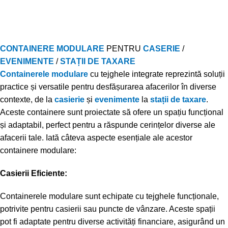
CONTAINERE MODULARE
PENTRU
CASERIE
/
EVENIMENTE
/
STAȚII DE TAXARE
Containerele modulare
cu tejghele integrate reprezintă soluții
practice și versatile pentru desfășurarea afacerilor în diverse
contexte, de la
casierie
și
evenimente
la
stații de taxare
.
Aceste containere sunt proiectate să ofere un spațiu funcțional
și adaptabil, perfect pentru a răspunde cerințelor diverse ale
afacerii tale. Iată câteva aspecte esențiale ale acestor
containere modulare:
Casierii Eficiente:
Containerele modulare sunt echipate cu tejghele funcționale,
potrivite pentru casierii sau puncte de vânzare. Aceste spații
pot fi adaptate pentru diverse activități financiare, asigurând un