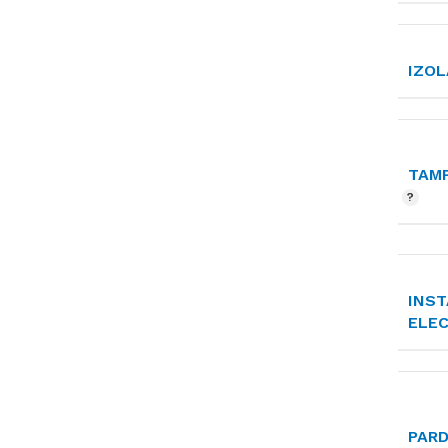
IZOL
TAMP
INST
ELE
PAR