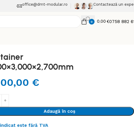
office@dmt-modular.ro
Contactează un expe
0,00
€
0758 882 6
0
tainer
00×3,000×2,700mm
000,00
€
Adaugă în coș
 indicat este fără TVA