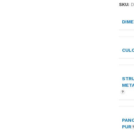
SKU:
D
DIME
CUL
STR
MET
PANO
PUR