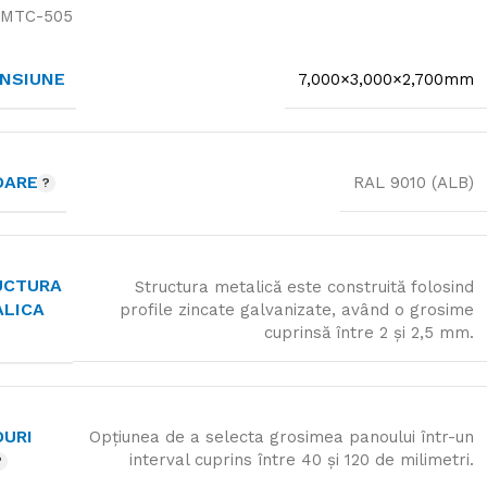
MTC-505
NSIUNE
7,000×3,000×2,700mm
OARE
RAL 9010 (ALB)
UCTURA
Structura metalică este construită folosind
ALICA
profile zincate galvanizate, având o grosime
cuprinsă între 2 și 2,5 mm.
URI
Opțiunea de a selecta grosimea panoului într-un
interval cuprins între 40 și 120 de milimetri.