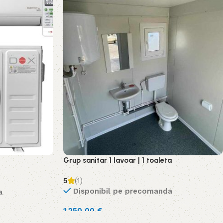
Grup sanitar 1 lavoar | 1 toaleta
5
(1)
Disponibil pe precomanda
a
1.250,00
€