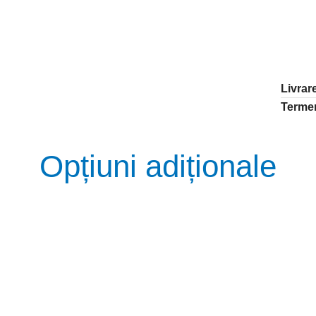
Livrar
Termen
Opțiuni adiționale