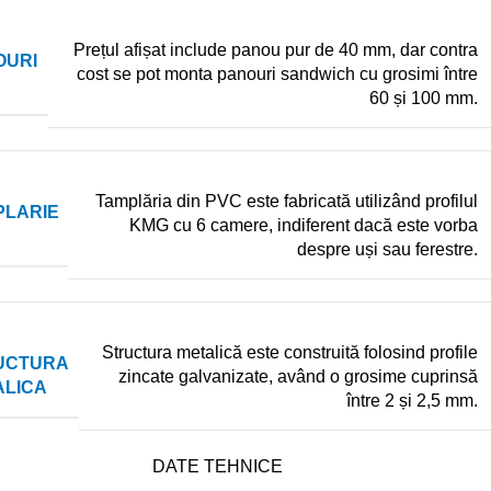
Prețul afișat include panou pur de 40 mm, dar contra
OURI
cost se pot monta panouri sandwich cu grosimi între
60 și 100 mm.
Tamplăria din PVC este fabricată utilizând profilul
PLARIE
KMG cu 6 camere, indiferent dacă este vorba
despre uși sau ferestre.
Structura metalică este construită folosind profile
UCTURA
zincate galvanizate, având o grosime cuprinsă
ALICA
între 2 și 2,5 mm.
DATE TEHNICE