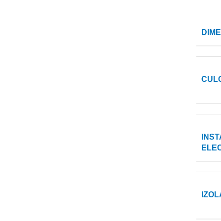
DIM
CUL
INST
ELE
IZOL