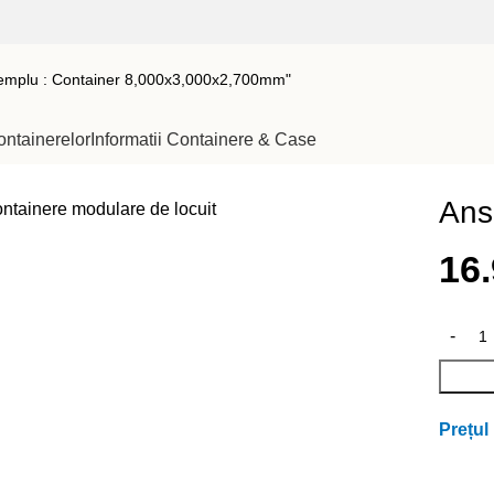
ontainerelor
Informatii Containere & Case
Ans
16
Prețul