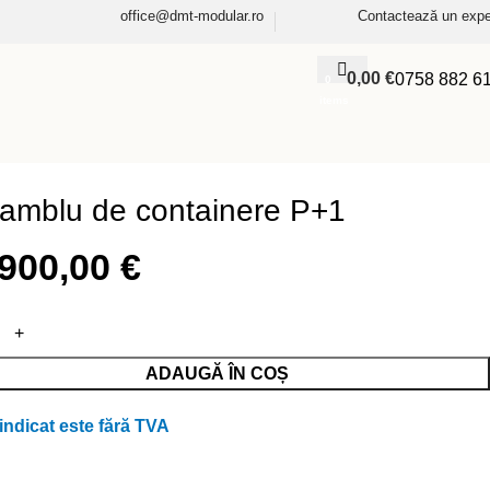
office@dmt-modular.ro
Contactează un expe
0,00
€
0758 882 6
0
items
amblu de containere P+1
.900,00
€
ADAUGĂ ÎN COȘ
 indicat este fără TVA