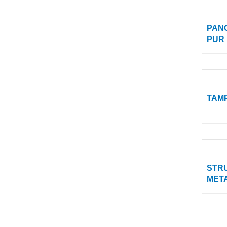
PAN
PUR
TAM
STR
MET