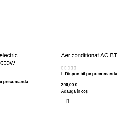
lectric
Aer conditionat AC B
2000W
Disponibil pe precomand
pe precomanda
390,00
€
Adaugă în coș