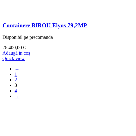
Containere BIROU Elyos 79,2MP
Disponibil pe precomanda
26.400,00
€
Adaugă în coș
Quick view
←
1
2
3
4
→