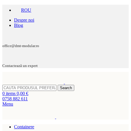
ROU
Despre noi
Blog
office@dmt-modular.ro
Contactează un expert
Search
0
items
0,00
€
0758 882 611
Menu
Containere