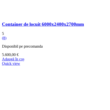
Container de locuit 6000x2400x2700mm
5
(8)
Disponibil pe precomanda
5.600,00
€
Adaugă în coș
Quick view