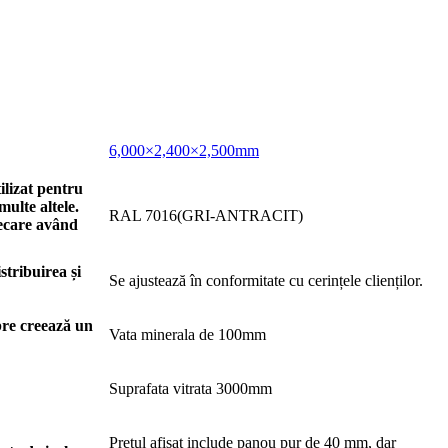
6,000×2,400×2,500mm
ilizat pentru
multe altele.
RAL 7016(GRI-ANTRACIT)
iecare având
stribuirea și
Se ajustează în conformitate cu cerințele clienților.
ibre creează un
Vata minerala de 100mm
Suprafata vitrata 3000mm
Prețul afișat include panou pur de 40 mm, dar