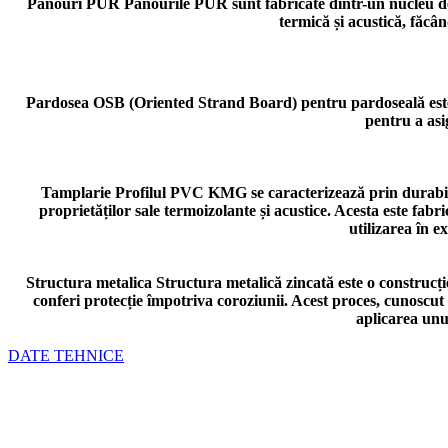
Panouri PUR
Panourile PUR sunt fabricate dintr-un nucleu de
termică și acustică, făcân
Pardosea
OSB (Oriented Strand Board) pentru pardoseală este u
pentru a asi
Tamplarie
Profilul PVC KMG se caracterizează prin durabilita
proprietăților sale termoizolante și acustice. Acesta este fabri
utilizarea în e
Structura metalica
Structura metalică zincată este o construcție
conferi protecție împotriva coroziunii. Acest proces, cunoscut
aplicarea unui
DATE TEHNICE