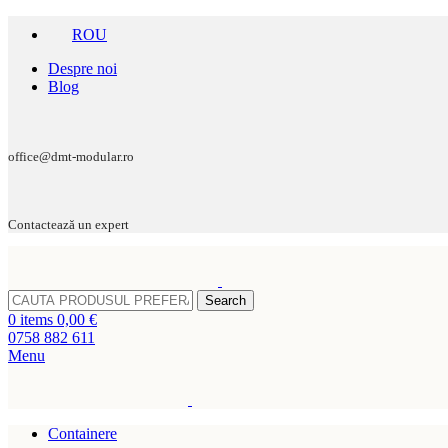
ROU
Despre noi
Blog
office@dmt-modular.ro
Contactează un expert
Search
0
items
0,00
€
0758 882 611
Menu
Containere