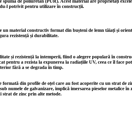
 spumă de poliuretan (PUR). Acest material are proprietăți excele
du-l potrivit pentru utilizare în construcții.
n material constructiv format din bușteni de lemn tăiați și orienta
gura rezistență și durabilitate.
te și rezistență la intemperii, fiind o alegere populară în construc
cat pentru a rezista la expunerea la radiațiile UV, ceea ce îl face po
xterior fără a se degrada în timp.
 formată din profile de oțel care au fost acoperite cu un strat de zi
 sub numele de galvanizare, implică imersarea pieselor metalice în z
 strat de zinc prin alte metode.