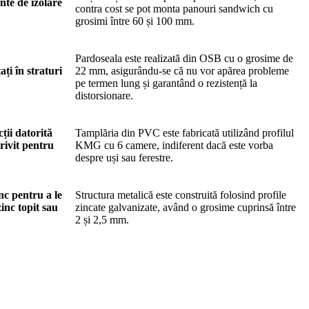
nte de izolare
contra cost se pot monta panouri sandwich cu
grosimi între 60 și 100 mm.
Pardoseala este realizată din OSB cu o grosime de
ți în straturi
22 mm, asigurându-se că nu vor apărea probleme
pe termen lung și garantând o rezistență la
distorsionare.
ții datorită
Tamplăria din PVC este fabricată utilizând profilul
trivit pentru
KMG cu 6 camere, indiferent dacă este vorba
despre uși sau ferestre.
nc pentru a le
Structura metalică este construită folosind profile
inc topit sau
zincate galvanizate, având o grosime cuprinsă între
2 și 2,5 mm.