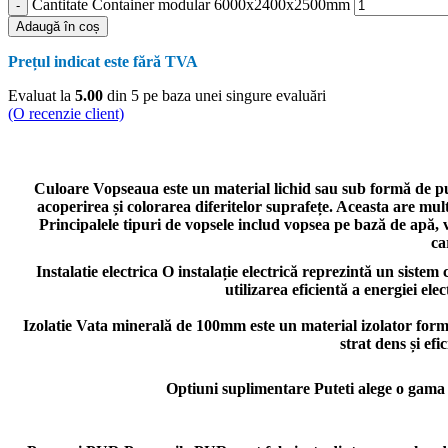
Cantitate Container modular 6000x2400x2500mm
Adaugă în coș
Prețul indicat este fără TVA
Evaluat la
5.00
din 5 pe baza unei singure evaluări
(O recenzie client)
Culoare
Vopseaua este un material lichid sau sub formă de pulb
acoperirea și colorarea diferitelor suprafețe. Aceasta are multip
Principalele tipuri de vopsele includ vopsea pe bază de apă, v
ca
Instalatie electrica
O instalație electrică reprezintă un sistem 
utilizarea eficientă a energiei elec
Izolatie
Vata minerală de 100mm este un material izolator format 
strat dens și efi
Optiuni suplimentare
Puteti alege o gama