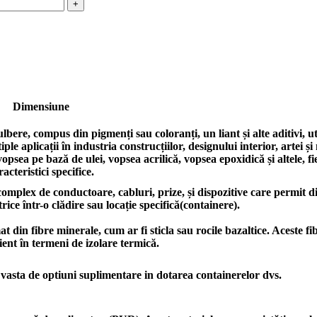
Dimensiune
ere, compus din pigmenți sau coloranți, un liant și alte aditivi, ut
le aplicații în industria construcțiilor, designului interior, artei și 
opsea pe bază de ulei, vopsea acrilică, vopsea epoxidică și altele, f
racteristici specifice.
complex de conductoare, cabluri, prize, și dispozitive care permit di
trice într-o clădire sau locație specifică(containere).
din fibre minerale, cum ar fi sticla sau rocile bazaltice. Aceste f
cient în termeni de izolare termică.
 vasta de optiuni suplimentare in dotarea containerelor dvs.