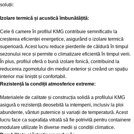
soluții:
Izolare termică și acustică îmbunătățită:
Cele 6 camere în profilul KMG contribuie semnificativ la
creșterea eficienței energetice, asigurând o izolare termică
superioară. Acest lucru reduce pierderile de căldură în timpul
sezonului rece și permite o climatizare eficientă în timpul verii.
În plus, profilul oferă o bună izolare fonică, contribuind la
reducerea zgomotului din mediul exterior și creând un spațiu
interior mai liniștit și confortabil.
Rezistență la condiții atmosferice extreme:
Materialele de calitate și construcția solidă a profilului KMG
asigură o rezistență deosebită la intemperii, inclusiv la ploi
abundente, vânturi puternice și variații de temperatură. Acest
lucru face ca suprafața vitrată să fie potrivită pentru containere
modulare utilizate în diverse medii și condiții climatice.