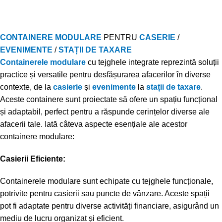
CONTAINERE MODULARE
PENTRU
CASERIE
/
EVENIMENTE
/
STAȚII DE TAXARE
Containerele modulare
cu tejghele integrate reprezintă soluții
practice și versatile pentru desfășurarea afacerilor în diverse
contexte, de la
casierie
și
evenimente
la
stații de taxare
.
Aceste containere sunt proiectate să ofere un spațiu funcțional
și adaptabil, perfect pentru a răspunde cerințelor diverse ale
afacerii tale. Iată câteva aspecte esențiale ale acestor
containere modulare:
Casierii Eficiente:
Containerele modulare sunt echipate cu tejghele funcționale,
potrivite pentru casierii sau puncte de vânzare. Aceste spații
pot fi adaptate pentru diverse activități financiare, asigurând un
mediu de lucru organizat și eficient.