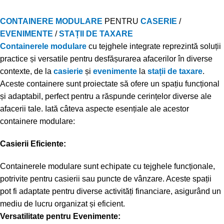
CONTAINERE MODULARE
PENTRU
CASERIE
/
EVENIMENTE
/
STAȚII DE TAXARE
Containerele modulare
cu tejghele integrate reprezintă soluții
practice și versatile pentru desfășurarea afacerilor în diverse
contexte, de la
casierie
și
evenimente
la
stații de taxare
.
Aceste containere sunt proiectate să ofere un spațiu funcțional
și adaptabil, perfect pentru a răspunde cerințelor diverse ale
afacerii tale. Iată câteva aspecte esențiale ale acestor
containere modulare:
Casierii Eficiente:
Containerele modulare sunt echipate cu tejghele funcționale,
potrivite pentru casierii sau puncte de vânzare. Aceste spații
pot fi adaptate pentru diverse activități financiare, asigurând un
mediu de lucru organizat și eficient.
Versatilitate pentru Evenimente: