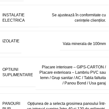
INSTALATIE
Se ajustează în conformitate cu
ELECTRICA
cerințele clienților.
IZOLATIE
Vata minerala de 100mm
Placare interioare – GIPS-CARTON /
OPTIUNI
Placare exterioara – Lambriu PVC sau
SUPLIMENTARE
lemn / Grup sanitar / AC / Tabla faltuita
/ Panou Bond / Usa garaj
PANOURI
Opțiunea de a selecta grosimea panoului într-
PUR
un interval cuprins între 40 și 120 de milimetri.