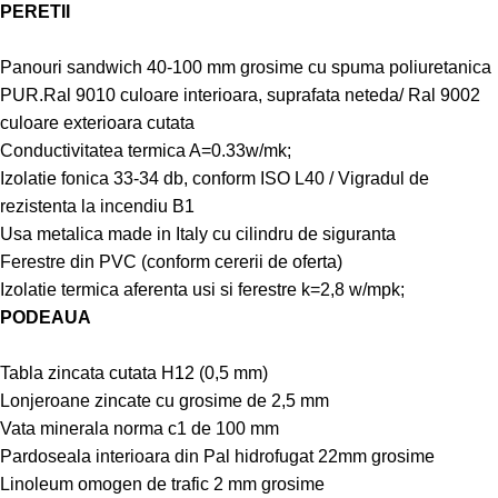
PERETII
Panouri sandwich 40-100 mm grosime cu spuma poliuretanica
PUR.Ral 9010 culoare interioara, suprafata neteda/ Ral 9002
culoare exterioara cutata
Conductivitatea termica A=0.33w/mk;
Izolatie fonica 33-34 db, conform ISO L40 / Vigradul de
rezistenta la incendiu B1
Usa metalica made in Italy cu cilindru de siguranta
Ferestre din PVC (conform cererii de oferta)
Izolatie termica aferenta usi si ferestre k=2,8 w/mpk;
PODEAUA
Tabla zincata cutata H12 (0,5 mm)
Lonjeroane zincate cu grosime de 2,5 mm
Vata minerala norma c1 de 100 mm
Pardoseala interioara din Pal hidrofugat 22mm grosime
Linoleum omogen de trafic 2 mm grosime