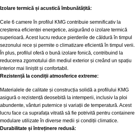
Izolare termică și acustică îmbunătățită:
Cele 6 camere în profilul KMG contribuie semnificativ la
creșterea eficienței energetice, asigurând o izolare termică
superioară. Acest lucru reduce pierderile de căldură în timpul
sezonului rece și permite o climatizare eficientă în timpul verii.
În plus, profilul oferă o bună izolare fonică, contribuind la
reducerea zgomotului din mediul exterior și creând un spațiu
interior mai liniștit și confortabil.
Rezistență la condiții atmosferice extreme:
Materialele de calitate și construcția solidă a profilului KMG
asigură o rezistență deosebită la intemperii, inclusiv la ploi
abundente, vânturi puternice și variații de temperatură. Acest
lucru face ca suprafața vitrată să fie potrivită pentru containere
modulare utilizate în diverse medii și condiții climatice.
Durabilitate și întreținere redusă: