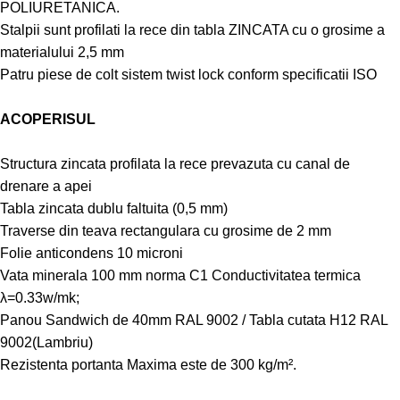
POLIURETANICA.
Stalpii sunt profilati la rece din tabla ZINCATA cu o grosime a
materialului 2,5 mm
Patru piese de colt sistem twist lock conform specificatii ISO
ACOPERISUL
Structura zincata profilata la rece prevazuta cu canal de
drenare a apei
Tabla zincata dublu faltuita (0,5 mm)
Traverse din teava rectangulara cu grosime de 2 mm
Folie anticondens 10 microni
Vata minerala 100 mm norma C1 Conductivitatea termica
λ=0.33w/mk;
Panou Sandwich de 40mm RAL 9002 / Tabla cutata H12 RAL
9002(Lambriu)
Rezistenta portanta Maxima este de 300 kg/m².