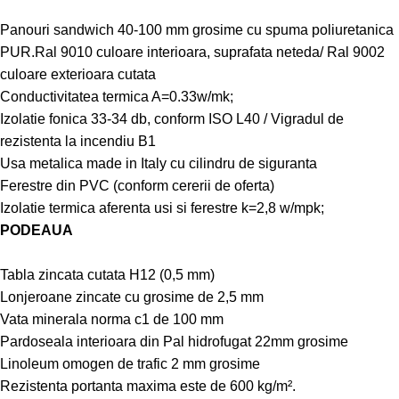
Panouri sandwich 40-100 mm grosime cu spuma poliuretanica
PUR.Ral 9010 culoare interioara, suprafata neteda/ Ral 9002
culoare exterioara cutata
Conductivitatea termica A=0.33w/mk;
Izolatie fonica 33-34 db, conform ISO L40 / Vigradul de
rezistenta la incendiu B1
Usa metalica made in Italy cu cilindru de siguranta
Ferestre din PVC (conform cererii de oferta)
Izolatie termica aferenta usi si ferestre k=2,8 w/mpk;
PODEAUA
Tabla zincata cutata H12 (0,5 mm)
Lonjeroane zincate cu grosime de 2,5 mm
Vata minerala norma c1 de 100 mm
Pardoseala interioara din Pal hidrofugat 22mm grosime
Linoleum omogen de trafic 2 mm grosime
Rezistenta portanta maxima este de 600 kg/m².