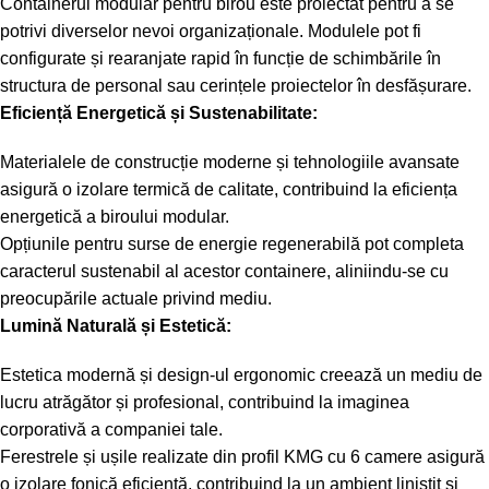
Containerul modular pentru birou este proiectat pentru a se
potrivi diverselor nevoi organizaționale. Modulele pot fi
configurate și rearanjate rapid în funcție de schimbările în
structura de personal sau cerințele proiectelor în desfășurare.
Eficiență Energetică și Sustenabilitate:
Materialele de construcție moderne și tehnologiile avansate
asigură o izolare termică de calitate, contribuind la eficiența
energetică a biroului modular.
Opțiunile pentru surse de energie regenerabilă pot completa
caracterul sustenabil al acestor containere, aliniindu-se cu
preocupările actuale privind mediu.
Lumină Naturală și Estetică:
Estetica modernă și design-ul ergonomic creează un mediu de
lucru atrăgător și profesional, contribuind la imaginea
corporativă a companiei tale.
Ferestrele și ușile realizate din profil KMG cu 6 camere asigură
o izolare fonică eficientă, contribuind la un ambient liniștit și