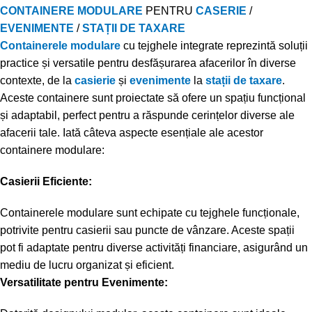
CONTAINERE MODULARE
PENTRU
CASERIE
/
EVENIMENTE
/
STAȚII DE TAXARE
Containerele modulare
cu tejghele integrate reprezintă soluții
practice și versatile pentru desfășurarea afacerilor în diverse
contexte, de la
casierie
și
evenimente
la
stații de taxare
.
Aceste containere sunt proiectate să ofere un spațiu funcțional
și adaptabil, perfect pentru a răspunde cerințelor diverse ale
afacerii tale. Iată câteva aspecte esențiale ale acestor
containere modulare:
Casierii Eficiente:
Containerele modulare sunt echipate cu tejghele funcționale,
potrivite pentru casierii sau puncte de vânzare. Aceste spații
pot fi adaptate pentru diverse activități financiare, asigurând un
mediu de lucru organizat și eficient.
Versatilitate pentru Evenimente: