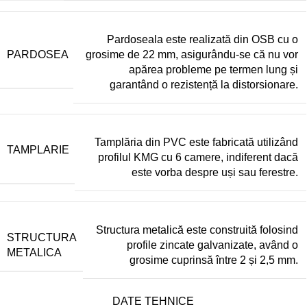
Pardoseala este realizată din OSB cu o
PARDOSEA
grosime de 22 mm, asigurându-se că nu vor
apărea probleme pe termen lung și
garantând o rezistență la distorsionare.
Tamplăria din PVC este fabricată utilizând
TAMPLARIE
profilul KMG cu 6 camere, indiferent dacă
este vorba despre uși sau ferestre.
Structura metalică este construită folosind
STRUCTURA
profile zincate galvanizate, având o
METALICA
grosime cuprinsă între 2 și 2,5 mm.
DATE TEHNICE