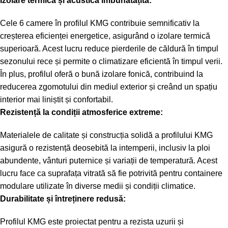
Izolare termică și acustică îmbunătățită:
Cele 6 camere în profilul KMG contribuie semnificativ la
creșterea eficienței energetice, asigurând o izolare termică
superioară. Acest lucru reduce pierderile de căldură în timpul
sezonului rece și permite o climatizare eficientă în timpul verii.
În plus, profilul oferă o bună izolare fonică, contribuind la
reducerea zgomotului din mediul exterior și creând un spațiu
interior mai liniștit și confortabil.
Rezistență la condiții atmosferice extreme:
Materialele de calitate și construcția solidă a profilului KMG
asigură o rezistență deosebită la intemperii, inclusiv la ploi
abundente, vânturi puternice și variații de temperatură. Acest
lucru face ca suprafața vitrată să fie potrivită pentru containere
modulare utilizate în diverse medii și condiții climatice.
Durabilitate și întreținere redusă:
Profilul KMG este proiectat pentru a rezista uzurii și