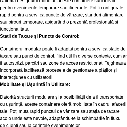
Datorită designului modular, aceste containere sunt ideale
pentru evenimente temporare sau itinerante. Pot fi configurate
rapid pentru a servi ca puncte de vânzare, standuri alimentare
sau birouri temporare, asigurând o prezență profesională și
funcționalitate.
Stații de Taxare și Puncte de Control:
Containerul modular poate fi adaptat pentru a servi ca stație de
taxare sau punct de control, fiind util în diverse contexte, cum ar
fi autostrăzi, parcări sau zone de acces restricționat. Tejgheaua
încorporată facilitează procesele de gestionare a plăților și
interacțiunea cu utilizatorii.
Mobilitate și Ușurință în Utilizare:
Datorită structurii modulare și a posibilității de a fi transportate
cu ușurință, aceste containere oferă mobilitate în cadrul afacerii
tale. Poți muta rapid punctul de vânzare sau stația de taxare
acolo unde este nevoie, adaptându-te la schimbările în fluxul
de clienți sau la cerințele evenimentelor.