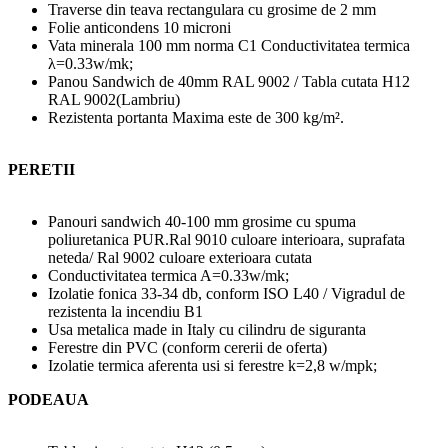
Traverse din teava rectangulara cu grosime de 2 mm
Folie anticondens 10 microni
Vata minerala 100 mm norma C1 Conductivitatea termica
λ=0.33w/mk;
Panou Sandwich de 40mm RAL 9002 / Tabla cutata H12
RAL 9002(Lambriu)
Rezistenta portanta Maxima este de 300 kg/m².
PERETII
Panouri sandwich 40-100 mm grosime cu spuma
poliuretanica PUR.Ral 9010 culoare interioara, suprafata
neteda/ Ral 9002 culoare exterioara cutata
Conductivitatea termica A=0.33w/mk;
Izolatie fonica 33-34 db, conform ISO L40 / Vigradul de
rezistenta la incendiu B1
Usa metalica made in Italy cu cilindru de siguranta
Ferestre din PVC (conform cererii de oferta)
Izolatie termica aferenta usi si ferestre k=2,8 w/mpk;
PODEAUA