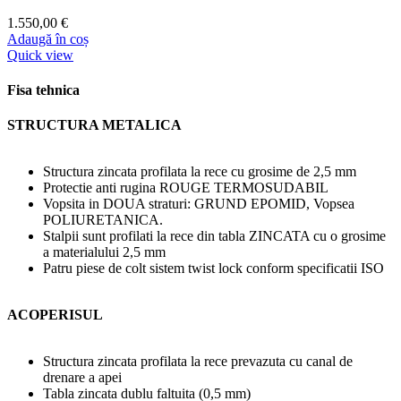
1.550,00
€
Adaugă în coș
Quick view
Fisa tehnica
STRUCTURA METALICA
Structura zincata profilata la rece cu grosime de 2,5 mm
Protectie anti rugina ROUGE TERMOSUDABIL
Vopsita in DOUA straturi: GRUND EPOMID, Vopsea
POLIURETANICA.
Stalpii sunt profilati la rece din tabla ZINCATA cu o grosime
a materialului 2,5 mm
Patru piese de colt sistem twist lock conform specificatii ISO
ACOPERISUL
Structura zincata profilata la rece prevazuta cu canal de
drenare a apei
Tabla zincata dublu faltuita (0,5 mm)