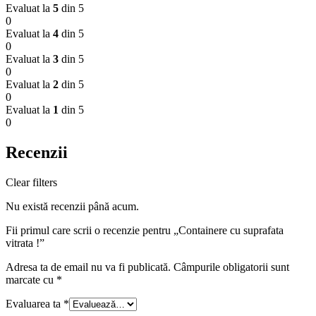
Evaluat la
5
din 5
0
Evaluat la
4
din 5
0
Evaluat la
3
din 5
0
Evaluat la
2
din 5
0
Evaluat la
1
din 5
0
Recenzii
Clear filters
Nu există recenzii până acum.
Fii primul care scrii o recenzie pentru „Containere cu suprafata
vitrata !”
Adresa ta de email nu va fi publicată.
Câmpurile obligatorii sunt
marcate cu
*
Evaluarea ta
*