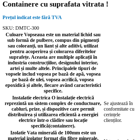
Containere cu suprafata vitrata !
Prețul indicat este fără TVA
SKU:
DMTC-300
Culoare
Vopseaua este un material lichid sau
sub formă de pulbere, compus din pigmenți
sau coloranți, un liant și alte aditivi, utilizat
pentru acoperirea și colorarea diferitelor
suprafețe. Aceasta are multiple aplicații în
industria construcțiilor, designului interior,
artei și multe altele. Principalele tipuri de
vopsele includ vopsea pe bază de apă, vopsea
pe bază de ulei, vopsea acrilică, vopsea
epoxidică și altele, fiecare având caracteristici
specifice.
Instalatie electrica
O instalație electrică
reprezintă un sistem complex de conductoare,
Se ajustează în
cabluri, prize, și dispozitive care permit
conformitate cu
distribuirea și utilizarea eficientă a energiei
cerințele
electrice într-o clădire sau locație
clienților.
specifică(containere).
Izolatie
Vata minerală de 100mm este un
material izolator format din fibre minerale,