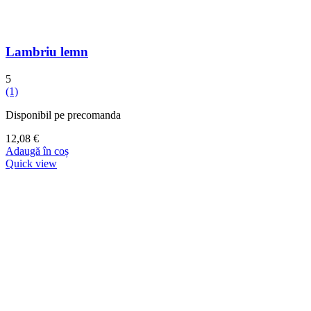
Lambriu lemn
5
(1)
Disponibil pe precomanda
12,08
€
Adaugă în coș
Quick view