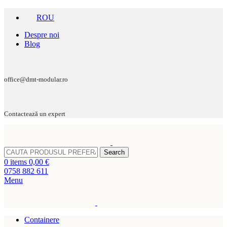
ROU
Despre noi
Blog
office@dmt-modular.ro
Contactează un expert
Search
0
items
0,00
€
0758 882 611
Menu
Containere