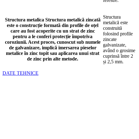
ferestre.
Structura
Structura metalica
Structura metalică zincată
metalică este
este o construcție formată din profile de oțel
construită
care au fost acoperite cu un strat de zinc
folosind profile
pentru a le conferi protecție împotriva
zincate
coroziunii. Acest proces, cunoscut sub numele
galvanizate,
de galvanizare, implică imersarea pieselor
având o grosime
metalice în zinc topit sau aplicarea unui strat
cuprinsă între 2
de zinc prin alte metode.
și 2,5 mm.
DATE TEHNICE