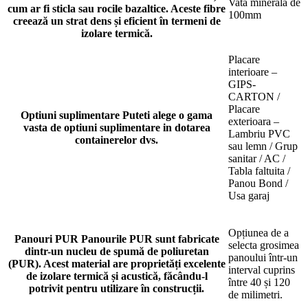
Vata minerala de
cum ar fi sticla sau rocile bazaltice. Aceste fibre
100mm
creează un strat dens și eficient în termeni de
izolare termică.
Placare
interioare –
GIPS-
CARTON /
Placare
Optiuni suplimentare
Puteti alege o gama
exterioara –
vasta de optiuni suplimentare in dotarea
Lambriu PVC
containerelor dvs.
sau lemn / Grup
sanitar / AC /
Tabla faltuita /
Panou Bond /
Usa garaj
Opțiunea de a
Panouri PUR
Panourile PUR sunt fabricate
selecta grosimea
dintr-un nucleu de spumă de poliuretan
panoului într-un
(PUR). Acest material are proprietăți excelente
interval cuprins
de izolare termică și acustică, făcându-l
între 40 și 120
potrivit pentru utilizare în construcții.
de milimetri.