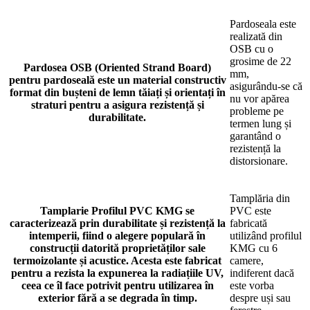
Pardoseala este
realizată din
OSB cu o
grosime de 22
Pardosea
OSB (Oriented Strand Board)
mm,
pentru pardoseală este un material constructiv
asigurându-se că
format din bușteni de lemn tăiați și orientați în
nu vor apărea
straturi pentru a asigura rezistență și
probleme pe
durabilitate.
termen lung și
garantând o
rezistență la
distorsionare.
Tamplăria din
Tamplarie
Profilul PVC KMG se
PVC este
caracterizează prin durabilitate și rezistență la
fabricată
intemperii, fiind o alegere populară în
utilizând profilul
construcții datorită proprietăților sale
KMG cu 6
termoizolante și acustice. Acesta este fabricat
camere,
pentru a rezista la expunerea la radiațiile UV,
indiferent dacă
ceea ce îl face potrivit pentru utilizarea în
este vorba
exterior fără a se degrada în timp.
despre uși sau