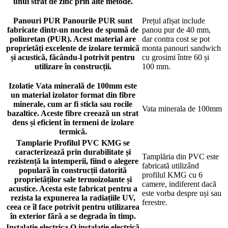
unui strat de zinc prin alte metode.
Panouri PUR
Panourile PUR sunt
Prețul afișat include
fabricate dintr-un nucleu de spumă de
panou pur de 40 mm,
poliuretan (PUR). Acest material are
dar contra cost se pot
proprietăți excelente de izolare termică
monta panouri sandwich
și acustică, făcându-l potrivit pentru
cu grosimi între 60 și
utilizare în construcții.
100 mm.
Izolatie
Vata minerală de 100mm este
un material izolator format din fibre
minerale, cum ar fi sticla sau rocile
Vata minerala de 100mm
bazaltice. Aceste fibre creează un strat
dens și eficient în termeni de izolare
termică.
Tamplarie
Profilul PVC KMG se
caracterizează prin durabilitate și
Tamplăria din PVC este
rezistență la intemperii, fiind o alegere
fabricată utilizând
populară în construcții datorită
profilul KMG cu 6
proprietăților sale termoizolante și
camere, indiferent dacă
acustice. Acesta este fabricat pentru a
este vorba despre uși sau
rezista la expunerea la radiațiile UV,
ferestre.
ceea ce îl face potrivit pentru utilizarea
în exterior fără a se degrada în timp.
Instalatie electrica
O instalație electrică