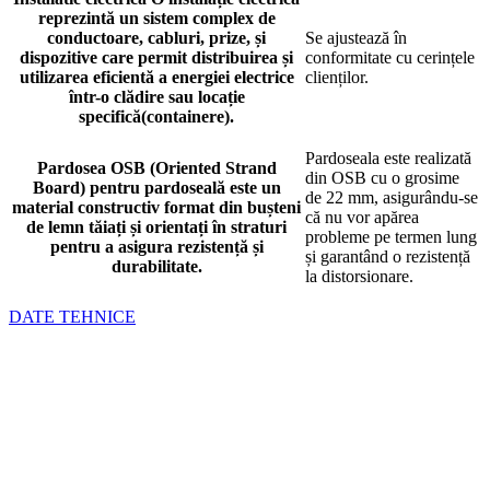
reprezintă un sistem complex de
conductoare, cabluri, prize, și
Se ajustează în
dispozitive care permit distribuirea și
conformitate cu cerințele
utilizarea eficientă a energiei electrice
clienților.
într-o clădire sau locație
specifică(containere).
Pardoseala este realizată
Pardosea
OSB (Oriented Strand
din OSB cu o grosime
Board) pentru pardoseală este un
de 22 mm, asigurându-se
material constructiv format din bușteni
că nu vor apărea
de lemn tăiați și orientați în straturi
probleme pe termen lung
pentru a asigura rezistență și
și garantând o rezistență
durabilitate.
la distorsionare.
DATE TEHNICE