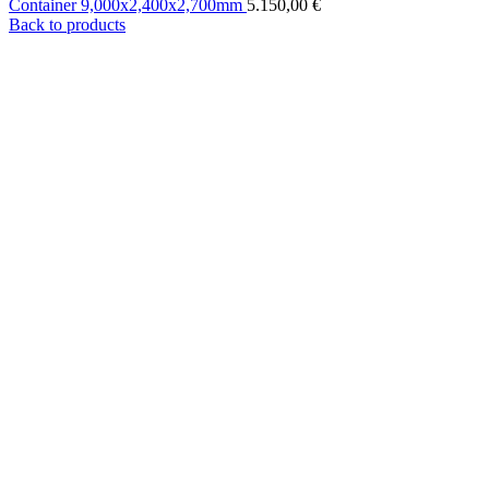
Container 9,000x2,400x2,700mm
5.150,00
€
Back to products