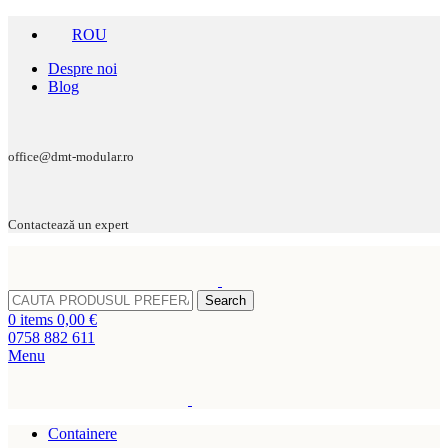
ROU
Despre noi
Blog
office@dmt-modular.ro
Contactează un expert
Search
0
items
0,00
€
0758 882 611
Menu
Containere