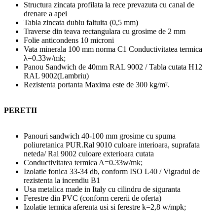
Structura zincata profilata la rece prevazuta cu canal de
drenare a apei
Tabla zincata dublu faltuita (0,5 mm)
Traverse din teava rectangulara cu grosime de 2 mm
Folie anticondens 10 microni
Vata minerala 100 mm norma C1 Conductivitatea termica
λ=0.33w/mk;
Panou Sandwich de 40mm RAL 9002 / Tabla cutata H12
RAL 9002(Lambriu)
Rezistenta portanta Maxima este de 300 kg/m².
PERETII
Panouri sandwich 40-100 mm grosime cu spuma
poliuretanica PUR.Ral 9010 culoare interioara, suprafata
neteda/ Ral 9002 culoare exterioara cutata
Conductivitatea termica A=0.33w/mk;
Izolatie fonica 33-34 db, conform ISO L40 / Vigradul de
rezistenta la incendiu B1
Usa metalica made in Italy cu cilindru de siguranta
Ferestre din PVC (conform cererii de oferta)
Izolatie termica aferenta usi si ferestre k=2,8 w/mpk;