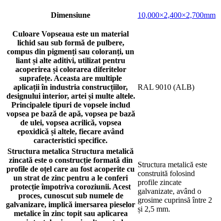
Dimensiune
10,000×2,400×2,700mm
Culoare
Vopseaua este un material
lichid sau sub formă de pulbere,
compus din pigmenți sau coloranți, un
liant și alte aditivi, utilizat pentru
acoperirea și colorarea diferitelor
suprafețe. Aceasta are multiple
aplicații în industria construcțiilor,
RAL 9010 (ALB)
designului interior, artei și multe altele.
Principalele tipuri de vopsele includ
vopsea pe bază de apă, vopsea pe bază
de ulei, vopsea acrilică, vopsea
epoxidică și altele, fiecare având
caracteristici specifice.
Structura metalica
Structura metalică
zincată este o construcție formată din
Structura metalică este
profile de oțel care au fost acoperite cu
construită folosind
un strat de zinc pentru a le conferi
profile zincate
protecție împotriva coroziunii. Acest
galvanizate, având o
proces, cunoscut sub numele de
grosime cuprinsă între 2
galvanizare, implică imersarea pieselor
și 2,5 mm.
metalice în zinc topit sau aplicarea