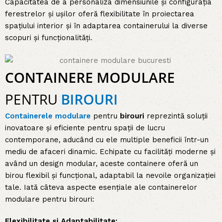
Capacitatea de a personaliza dimensiunile și configurația
ferestrelor și ușilor oferă flexibilitate în proiectarea
spațiului interior și în adaptarea containerului la diverse
scopuri și funcționalități.
CONTAINERE MODULARE
PENTRU
BIROURI
Containerele modulare
pentru
birouri
reprezintă soluții
inovatoare și eficiente pentru spații de lucru
contemporane, aducând cu ele multiple beneficii într-un
mediu de afaceri dinamic. Echipate cu facilități moderne și
având un design modular, aceste containere oferă un
birou flexibil și funcțional, adaptabil la nevoile organizației
tale. Iată câteva aspecte esențiale ale containerelor
modulare pentru birouri:
Flexibilitate și Adaptabilitate: