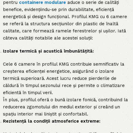
pentru
containere modulare
aduce o serie de calități
benefice, evidențiindu-se prin durabilitate, eficiență
energetică și design funcțional. Profilul KMG cu 6 camere
se referă la structura secțiunilor din plastic de înaltă
calitate, care formează ramele ferestrelor și ușilor. Iată
câteva calități notabile ale acestei soluții:
Izolare termică și acustică îmbunătățită:
Cele 6 camere în profilul KMG contribuie semnificativ la
creșterea eficienței energetice, asigurând o izolare
termică superioară. Acest lucru reduce pierderile de
căldură în timpul sezonului rece și permite o climatizare
eficientă în timpul verii.
În plus, profilul oferă o bună izolare fonică, contribuind la
reducerea zgomotului din mediul exterior și creând un
spațiu interior mai liniștit și confortabil.
Rezistență la condiții atmosferice extreme: