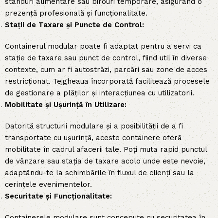
standuri alimentare sau birouri temporare, asigurând o
prezență profesională și funcționalitate.
Stații de Taxare și Puncte de Control:
Containerul modular poate fi adaptat pentru a servi ca
stație de taxare sau punct de control, fiind util în diverse
contexte, cum ar fi autostrăzi, parcări sau zone de acces
restricționat. Tejgheaua încorporată facilitează procesele
de gestionare a plăților și interacțiunea cu utilizatorii.
Mobilitate și Ușurință în Utilizare:
Datorită structurii modulare și a posibilității de a fi
transportate cu ușurință, aceste containere oferă
mobilitate în cadrul afacerii tale. Poți muta rapid punctul
de vânzare sau stația de taxare acolo unde este nevoie,
adaptându-te la schimbările în fluxul de clienți sau la
cerințele evenimentelor.
Securitate și Funcționalitate:
Containerele modulare sunt concepute cu securitatea în