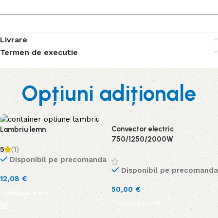
Livrare
Termen de executie
Opțiuni adiționale
Convector electric
Lambriu lemn
750/1250/2000W
5
(1)
Disponibil pe precomanda
Disponibil pe precomanda
12,08
€
50,00
€
Adaugă în coș
Adaugă în coș