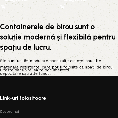
Adaugă în coș
Adaugă în coș
Containerele de birou sunt o
soluție modernă și flexibilă pentru
spațiu de lucru.
Ele sunt unități modulare construite din oțel sau alte
materiale rezistente, care pot fi folosite ca spații de birou,
Citeste daca vrei sa te documentezi.
depozitare sau alte funcții.
Popularitatea containerelor de birou a crescut în ultimii ani,
deoarece oferă numeroase beneficii față de clădirile
Link-uri folositoare
convenționale.
Containerele
pot fi amplasate rapid,
mutarea lor este facilă și permit regândirea cu ușurință a
spațiului de lucru. Ele oferă siguranță, durabilitate și
Despre noi
flexibilitate în comparație cu alte opțiuni temporare precum