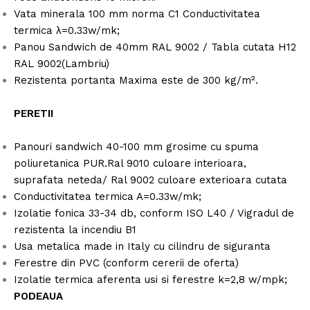
Vata minerala 100 mm norma C1 Conductivitatea
termica λ=0.33w/mk;
Panou Sandwich de 40mm RAL 9002 / Tabla cutata H12
RAL 9002(Lambriu)
Rezistenta portanta Maxima este de 300 kg/m².
PERETII
Panouri sandwich 40-100 mm grosime cu spuma
poliuretanica PUR.Ral 9010 culoare interioara,
suprafata neteda/ Ral 9002 culoare exterioara cutata
Conductivitatea termica A=0.33w/mk;
Izolatie fonica 33-34 db, conform ISO L40 / Vigradul de
rezistenta la incendiu B1
Usa metalica made in Italy cu cilindru de siguranta
Ferestre din PVC (conform cererii de oferta)
Izolatie termica aferenta usi si ferestre k=2,8 w/mpk;
PODEAUA