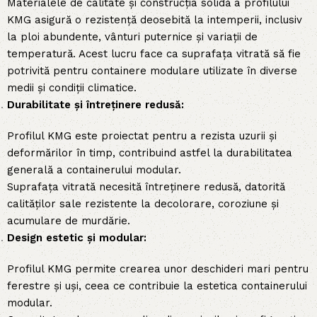
Materialele de calitate și construcția solidă a profilului
KMG asigură o rezistență deosebită la intemperii, inclusiv
la ploi abundente, vânturi puternice și variații de
temperatură. Acest lucru face ca suprafața vitrată să fie
potrivită pentru containere modulare utilizate în diverse
medii și condiții climatice.
Durabilitate și întreținere redusă:
Profilul KMG este proiectat pentru a rezista uzurii și
deformărilor în timp, contribuind astfel la durabilitatea
generală a containerului modular.
Suprafața vitrată necesită întreținere redusă, datorită
calităților sale rezistente la decolorare, coroziune și
acumulare de murdărie.
Design estetic și modular:
Profilul KMG permite crearea unor deschideri mari pentru
ferestre și uși, ceea ce contribuie la estetica containerului
modular.