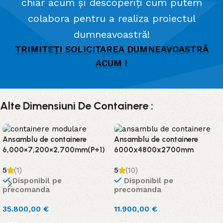
chiar acum și descoperiți cum putem
colabora pentru a realiza proiectul
dumneavoastră!
TRIMITEȚI SOLICITAREA DUMNEAVOASTRĂ
ACUM !
Alte Dimensiuni De Containere :
Ansamblu de containere
Ansamblu de containere
6,000×7,200×2,700mm(P+1)
6000x4800x2700mm
5
(1)
5
(10)
Disponibil pe
Disponibil pe
precomanda
precomanda
35.800,00
€
11.900,00
€