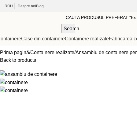
ROU
Despre noi
Blog
Search
ontainere
Case din containere
Containere realizate
Fabricarea c
Prima pagină
Containere realizate
Ansamblu de containere pent
Back to products