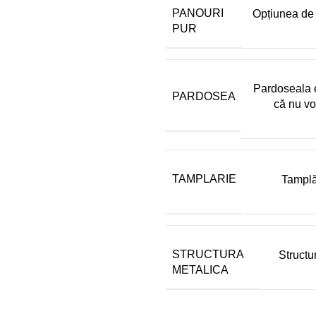
PANOURI
Opțiunea de a
PUR
Pardoseala 
PARDOSEA
că nu vo
TAMPLARIE
Tamplă
STRUCTURA
Structu
METALICA