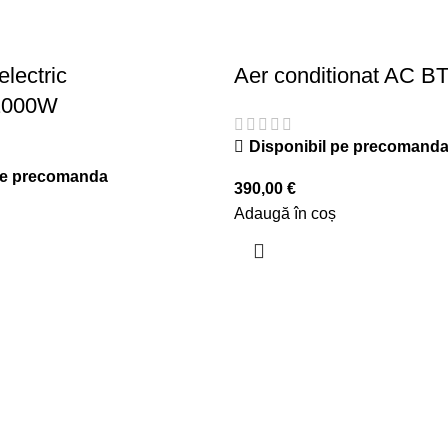
lectric
Aer conditionat AC B
2000W
Disponibil pe precomand
pe precomanda
390,00
€
Adaugă în coș