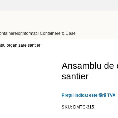
ontainerelor
Informatii Containere & Case
ru organizare santier
Ansamblu de c
santier
Prețul indicat este fără TVA
SKU:
DMTC-315