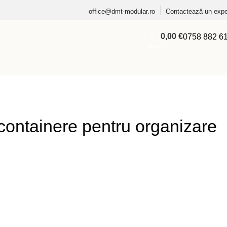
office@dmt-modular.ro
Contactează un expe
0,00
€
0758 882 6
0
items
ontainere pentru organizare