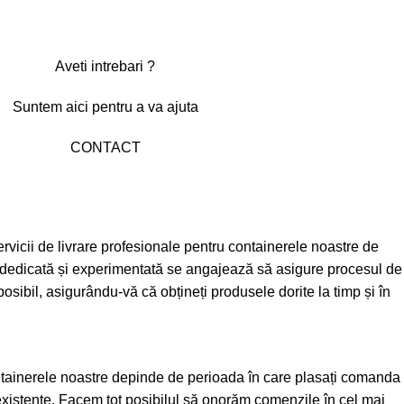
Aveti intrebari ?
Suntem aici pentru a va ajuta
CONTACT
vicii de livrare profesionale pentru containerele noastre de
ă dedicată și experimentată se angajează să asigure procesul de
posibil, asigurându-vă că obțineți produsele dorite la timp și în
ntainerele noastre depinde de perioada în care plasați comanda
xistente. Facem tot posibilul să onorăm comenzile în cel mai