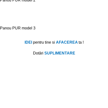
Panou PUR model 2
Panou PUR model 3
IDEI
pentru tine si
AFACEREA
ta !
Dotă
ri
SUPLIMENTARE