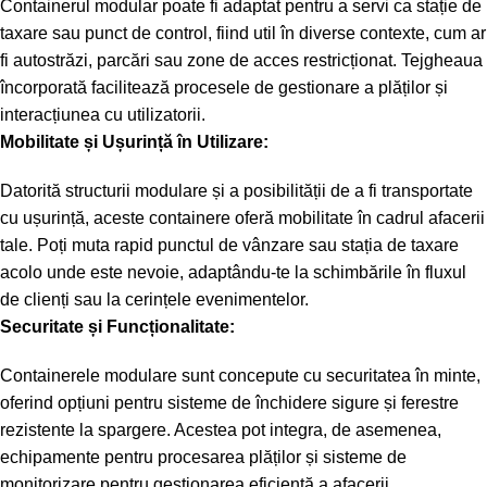
Containerul modular poate fi adaptat pentru a servi ca stație de
taxare sau punct de control, fiind util în diverse contexte, cum ar
fi autostrăzi, parcări sau zone de acces restricționat. Tejgheaua
încorporată facilitează procesele de gestionare a plăților și
interacțiunea cu utilizatorii.
Mobilitate și Ușurință în Utilizare:
Datorită structurii modulare și a posibilității de a fi transportate
cu ușurință, aceste containere oferă mobilitate în cadrul afacerii
tale. Poți muta rapid punctul de vânzare sau stația de taxare
acolo unde este nevoie, adaptându-te la schimbările în fluxul
de clienți sau la cerințele evenimentelor.
Securitate și Funcționalitate:
Containerele modulare sunt concepute cu securitatea în minte,
oferind opțiuni pentru sisteme de închidere sigure și ferestre
rezistente la spargere. Acestea pot integra, de asemenea,
echipamente pentru procesarea plăților și sisteme de
monitorizare pentru gestionarea eficientă a afacerii.