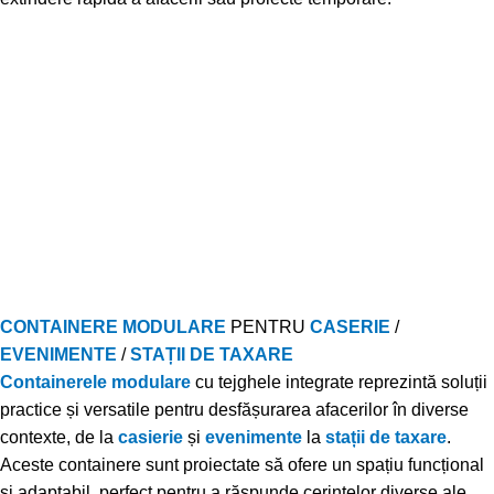
CONTAINERE MODULARE
PENTRU
CASERIE
/
EVENIMENTE
/
STAȚII DE TAXARE
Containerele modulare
cu tejghele integrate reprezintă soluții
practice și versatile pentru desfășurarea afacerilor în diverse
contexte, de la
casierie
și
evenimente
la
stații de taxare
.
Aceste containere sunt proiectate să ofere un spațiu funcțional
și adaptabil, perfect pentru a răspunde cerințelor diverse ale