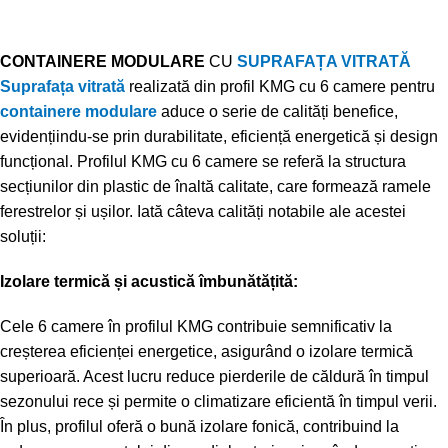
CONTAINERE MODULARE
CU
SUPRAFAȚA VITRATĂ
Suprafața vitrată
realizată din profil KMG cu 6 camere pentru
containere modulare
aduce o serie de calități benefice,
evidențiindu-se prin durabilitate, eficiență energetică și design
funcțional. Profilul KMG cu 6 camere se referă la structura
secțiunilor din plastic de înaltă calitate, care formează ramele
ferestrelor și ușilor. Iată câteva calități notabile ale acestei
soluții:
Izolare termică și acustică îmbunătățită:
Cele 6 camere în profilul KMG contribuie semnificativ la
creșterea eficienței energetice, asigurând o izolare termică
superioară. Acest lucru reduce pierderile de căldură în timpul
sezonului rece și permite o climatizare eficientă în timpul verii.
În plus, profilul oferă o bună izolare fonică, contribuind la