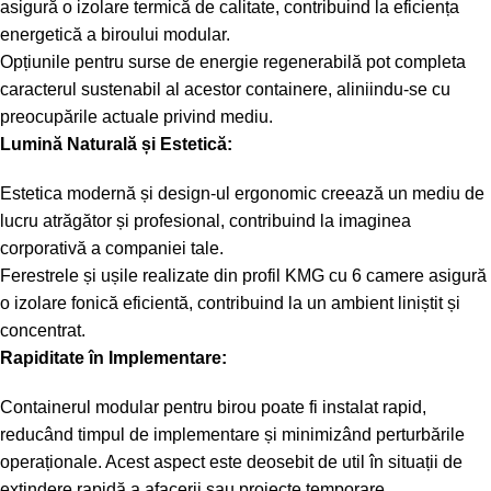
asigură o izolare termică de calitate, contribuind la eficiența
energetică a biroului modular.
Opțiunile pentru surse de energie regenerabilă pot completa
caracterul sustenabil al acestor containere, aliniindu-se cu
preocupările actuale privind mediu.
Lumină Naturală și Estetică:
Estetica modernă și design-ul ergonomic creează un mediu de
lucru atrăgător și profesional, contribuind la imaginea
corporativă a companiei tale.
Ferestrele și ușile realizate din profil KMG cu 6 camere asigură
o izolare fonică eficientă, contribuind la un ambient liniștit și
concentrat.
Rapiditate în Implementare:
Containerul modular pentru birou poate fi instalat rapid,
reducând timpul de implementare și minimizând perturbările
operaționale. Acest aspect este deosebit de util în situații de
extindere rapidă a afacerii sau proiecte temporare.