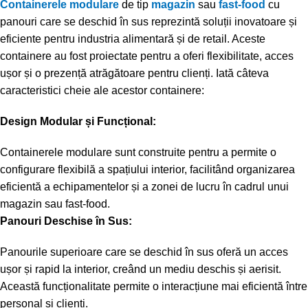
Containerele modulare
de tip
magazin
sau
fast-food
cu
panouri care se deschid în sus reprezintă soluții inovatoare și
eficiente pentru industria alimentară și de retail. Aceste
containere au fost proiectate pentru a oferi flexibilitate, acces
ușor și o prezență atrăgătoare pentru clienți. Iată câteva
caracteristici cheie ale acestor containere:
Design Modular și Funcțional:
Containerele modulare sunt construite pentru a permite o
configurare flexibilă a spațiului interior, facilitând organizarea
eficientă a echipamentelor și a zonei de lucru în cadrul unui
magazin sau fast-food.
Panouri Deschise în Sus:
Panourile superioare care se deschid în sus oferă un acces
ușor și rapid la interior, creând un mediu deschis și aerisit.
Această funcționalitate permite o interacțiune mai eficientă între
personal și clienți.