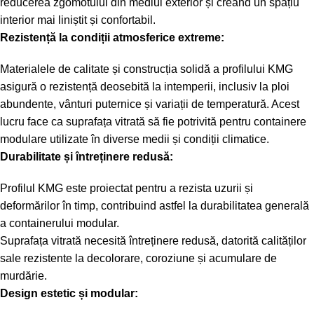
reducerea zgomotului din mediul exterior și creând un spațiu
interior mai liniștit și confortabil.
Rezistență la condiții atmosferice extreme:
Materialele de calitate și construcția solidă a profilului KMG
asigură o rezistență deosebită la intemperii, inclusiv la ploi
abundente, vânturi puternice și variații de temperatură. Acest
lucru face ca suprafața vitrată să fie potrivită pentru containere
modulare utilizate în diverse medii și condiții climatice.
Durabilitate și întreținere redusă:
Profilul KMG este proiectat pentru a rezista uzurii și
deformărilor în timp, contribuind astfel la durabilitatea generală
a containerului modular.
Suprafața vitrată necesită întreținere redusă, datorită calităților
sale rezistente la decolorare, coroziune și acumulare de
murdărie.
Design estetic și modular: