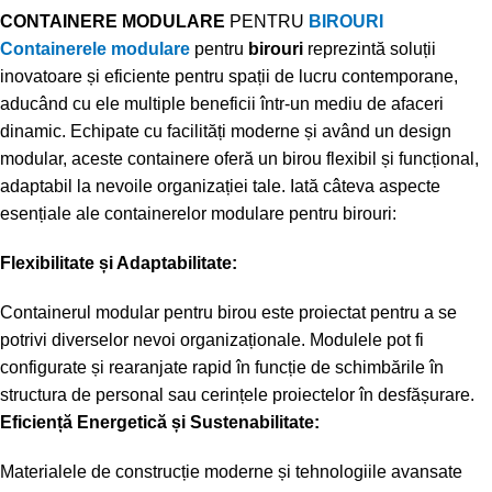
CONTAINERE MODULARE
PENTRU
BIROURI
Containerele modulare
pentru
birouri
reprezintă soluții
inovatoare și eficiente pentru spații de lucru contemporane,
aducând cu ele multiple beneficii într-un mediu de afaceri
dinamic. Echipate cu facilități moderne și având un design
modular, aceste containere oferă un birou flexibil și funcțional,
adaptabil la nevoile organizației tale. Iată câteva aspecte
esențiale ale containerelor modulare pentru birouri:
Flexibilitate și Adaptabilitate:
Containerul modular pentru birou este proiectat pentru a se
potrivi diverselor nevoi organizaționale. Modulele pot fi
configurate și rearanjate rapid în funcție de schimbările în
structura de personal sau cerințele proiectelor în desfășurare.
Eficiență Energetică și Sustenabilitate:
Materialele de construcție moderne și tehnologiile avansate