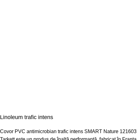
Linoleum trafic intens
Covor PVC antimicrobian trafic intens SMART Nature 121603
Tarkett este un produs de înaltă performanță, fabricat în Franța