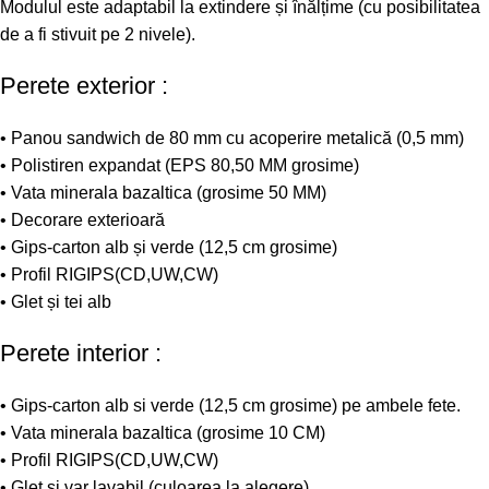
Modulul este adaptabil la extindere și înălțime (cu posibilitatea
de a fi stivuit pe 2 nivele).
Perete exterior :
• Panou sandwich de 80 mm cu acoperire metalică (0,5 mm)
• Polistiren expandat (EPS 80,50 MM grosime)
• Vata minerala bazaltica (grosime 50 MM)
• Decorare exterioară
• Gips-carton alb și verde (12,5 cm grosime)
• Profil RIGIPS(CD,UW,CW)
• Glet și tei alb
Perete interior :
• Gips-carton alb si verde (12,5 cm grosime) pe ambele fete.
• Vata minerala bazaltica (grosime 10 CM)
• Profil RIGIPS(CD,UW,CW)
• Glet și var lavabil (culoarea la alegere)