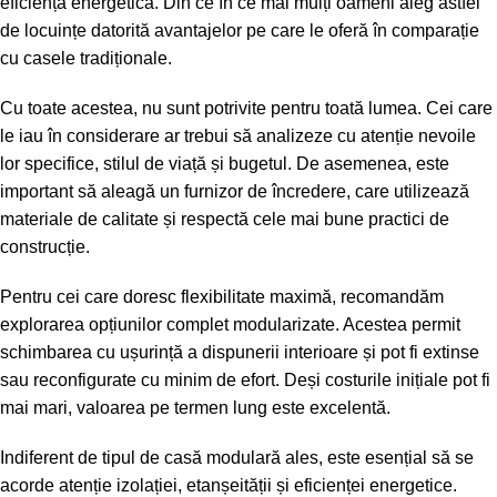
eficiență energetică. Din ce în ce mai mulți oameni aleg astfel
de locuințe datorită avantajelor pe care le oferă în comparație
cu casele tradiționale.
Cu toate acestea, nu sunt potrivite pentru toată lumea. Cei care
le iau în considerare ar trebui să analizeze cu atenție nevoile
lor specifice, stilul de viață și bugetul. De asemenea, este
important să aleagă un furnizor de încredere, care utilizează
materiale de calitate și respectă cele mai bune practici de
construcție.
Pentru cei care doresc flexibilitate maximă, recomandăm
explorarea opțiunilor complet modularizate. Acestea permit
schimbarea cu ușurință a dispunerii interioare și pot fi extinse
sau reconfigurate cu minim de efort. Deși costurile inițiale pot fi
mai mari, valoarea pe termen lung este excelentă.
Indiferent de tipul de casă modulară ales, este esențial să se
acorde atenție izolației, etanșeității și eficienței energetice.