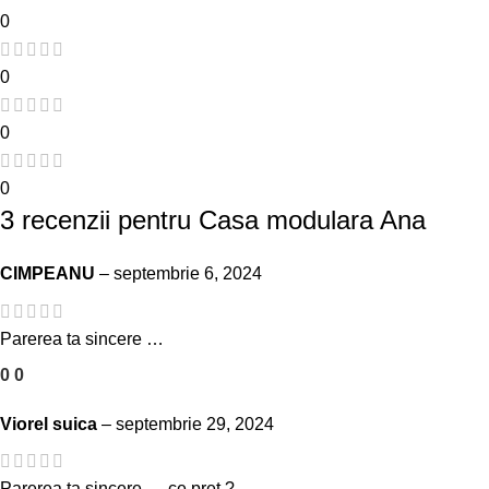
0
0
0
0
3 recenzii pentru
Casa modulara Ana
CIMPEANU
–
septembrie 6, 2024
Parerea ta sincere …
0
0
Viorel suica
–
septembrie 29, 2024
Parerea ta sincere … ce preț ?