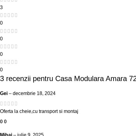
3
0
0
0
0
3 recenzii pentru
Casa Modulara Amara 7
Gei
–
decembrie 18, 2024
Oferta la cheie,cu transport si montaj
0
0
Mihai
–
iulie 9, 2025