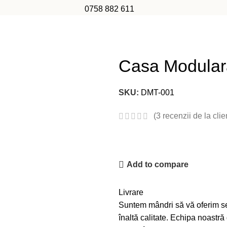
0758 882 611
Casa Modula
SKU:
DMT-001
(
3
recenzii de la clien
Add to compare
Livrare
Suntem mândri să vă oferim ser
înaltă calitate. Echipa noastr