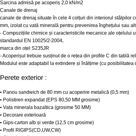
Sarcina admisă pe acoperiș 2,0 kN/m2
Canale de drenaj
canale de drenaj situate în cele 4 colțuri din interiorul stâlpilor
mm, izolat cu vată minerală pentru prevenirea înghețului sau alt
- Compozițiile chimice și caracteristicile mecanice ale oțelului u
standardul EN 10025/2-2004,
marca din oțel S235JR
- Acoperișul trebuie susținut de o rețea din profile C din tablă r
Modulul este adaptabil la extindere și înălțime (cu posibilitatea de
Perete exterior :
• Panou sandwich de 80 mm cu acoperire metalică (0,5 mm)
• Polistiren expandat (EPS 80,50 MM grosime)
• Vata minerala bazaltica (grosime 50 MM)
• Decorare exterioară
• Gips-carton alb și verde (12,5 cm grosime)
• Profil RIGIPS(CD,UW,CW)