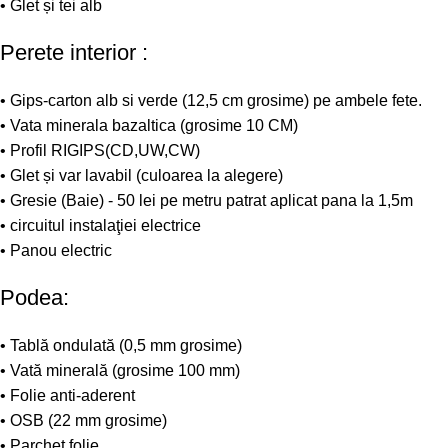
• Glet și tei alb
Perete interior :
• Gips-carton alb si verde (12,5 cm grosime) pe ambele fete.
• Vata minerala bazaltica (grosime 10 CM)
• Profil RIGIPS(CD,UW,CW)
• Glet și var lavabil (culoarea la alegere)
• Gresie (Baie) - 50 lei pe metru patrat aplicat pana la 1,5m
• circuitul instalaţiei electrice
• Panou electric
Podea:
• Tablă ondulată (0,5 mm grosime)
• Vată minerală (grosime 100 mm)
• Folie anti-aderent
• OSB (22 mm grosime)
• Parchet folie