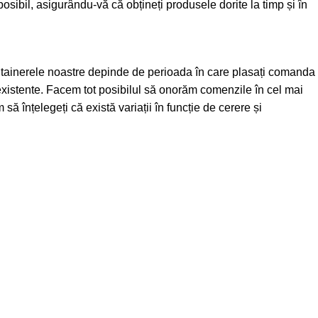
posibil, asigurându-vă că obțineți produsele dorite la timp și în
ntainerele noastre depinde de perioada în care plasați comanda
xistente. Facem tot posibilul să onorăm comenzile în cel mai
 să înțelegeți că există variații în funcție de cerere și