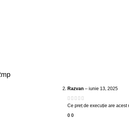
2mp
Razvan
–
iunie 13, 2025
Ce preț de execuție are acest 
0
0