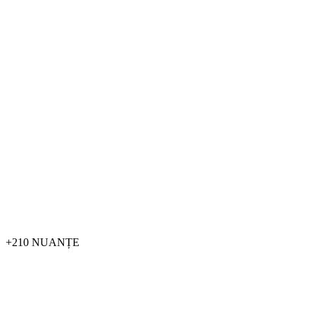
+210 NUANȚE
FĂ-L INDIVIDUAL.
Ne bazăm pe gama de culori a paletei de culori RAL CLASSIC. Pe
lângă cele trei culori standard, puteți alege opțional între o mare