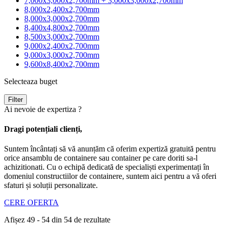
7,000x3,000x2,700mm + 3,000x3,000x2,700mm
8,000x2,400x2,700mm
8,000x3,000x2,700mm
8,400x4,800x2,700mm
8,500x3,000x2,700mm
9,000x2,400x2,700mm
9,000x3,000x2,700mm
9,600x8,400x2,700mm
Selecteaza buget
Filter
Ai nevoie de expertiza ?
Dragi potențiali clienți,
Suntem încântați să vă anunțăm că oferim expertiză gratuită pentru
orice ansamblu de containere sau container pe care doriti sa-l
achizitionati. Cu o echipă dedicată de specialiști experimentați în
domeniul constructiilor de containere, suntem aici pentru a vă oferi
sfaturi și soluții personalizate.
CERE OFERTA
Afișez 49 - 54 din 54 de rezultate