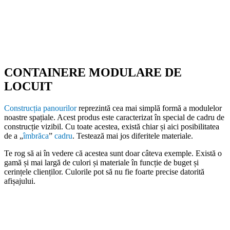
varietate de culori.
CONTAINERE MODULARE DE
LOCUIT
Construcția panourilor
reprezintă cea mai simplă formă a modulelor
noastre spațiale. Acest produs este caracterizat în special de cadru de
construcție vizibil. Cu toate acestea, există chiar și aici posibilitatea
de a „
îmbrăca
”
cadru
. Testează mai jos diferitele materiale.
Te rog să ai în vedere că acestea sunt doar câteva exemple. Există o
gamă și mai largă de culori și materiale în funcție de buget și
cerințele clienților. Culorile pot să nu fie foarte precise datorită
afișajului.