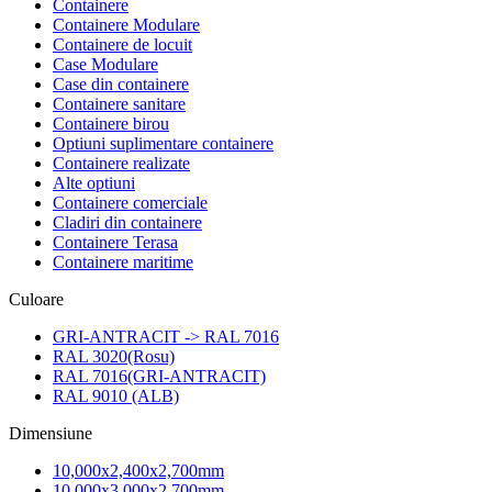
Containere
Containere Modulare
Containere de locuit
Case Modulare
Case din containere
Containere sanitare
Containere birou
Optiuni suplimentare containere
Containere realizate
Alte optiuni
Containere comerciale
Cladiri din containere
Containere Terasa
Containere maritime
Culoare
GRI-ANTRACIT -> RAL 7016
RAL 3020(Rosu)
RAL 7016(GRI-ANTRACIT)
RAL 9010 (ALB)
Dimensiune
10,000x2,400x2,700mm
10,000x3,000x2,700mm