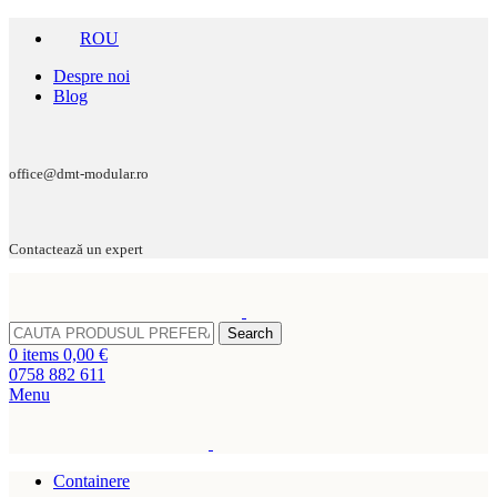
ROU
Despre noi
Blog
office@dmt-modular.ro
Contactează un expert
Search
0
items
0,00
€
0758 882 611
Menu
Containere