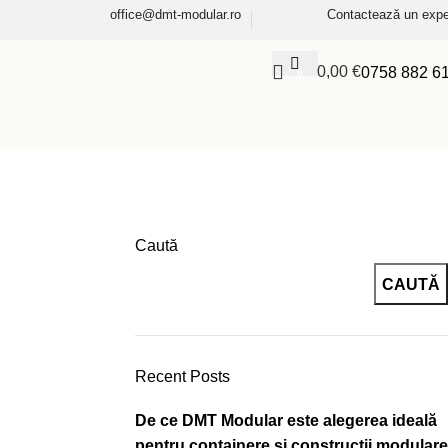
office@dmt-modular.ro
Contactează un expe
0,00
€
0758 882 6
0
Caută
CAUTĂ
Recent Posts
De ce DMT Modular este alegerea ideală
pentru containere și construcții modulare