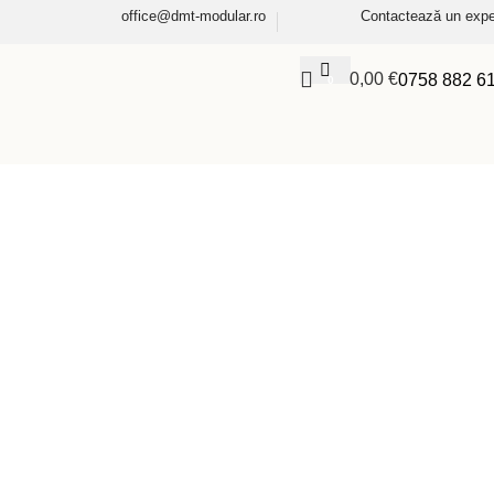
office@dmt-modular.ro
Contactează un expe
0,00
€
0758 882 6
0