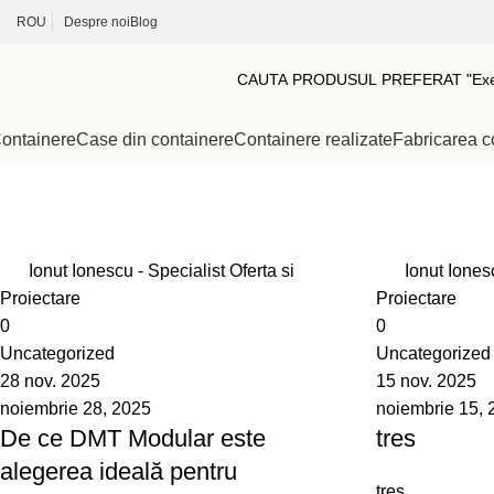
ROU
Despre noi
Blog
ontainere
Case din containere
Containere realizate
Fabricarea c
Monthly Archives: noiembrie 2025
Home
2025
noiembrie
Ionut Ionescu - Specialist Oferta si
Ionut Ionesc
Proiectare
Proiectare
0
0
Uncategorized
Uncategorized
28 nov. 2025
15 nov. 2025
noiembrie 28, 2025
noiembrie 15, 
De ce DMT Modular este
tres
alegerea ideală pentru
tres