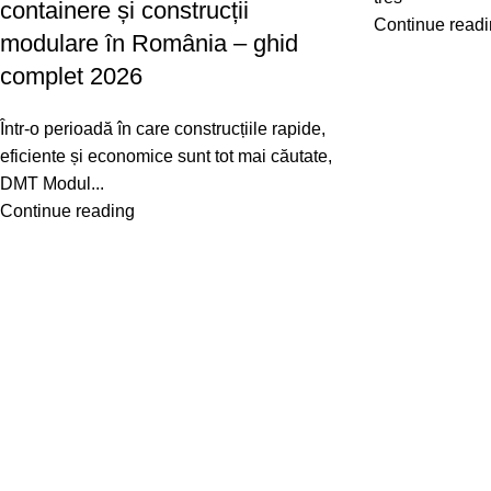
containere și construcții
Continue read
modulare în România – ghid
complet 2026
Într-o perioadă în care construcțiile rapide,
eficiente și economice sunt tot mai căutate,
DMT Modul...
Continue reading
Link-uri folositoare
Categorii
Despre noi
Containere de locuit
Solicitare oferta
Containere