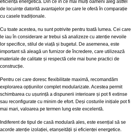
eficiență energetică. Din ce în ce mai mulți oameni aleg astfel
de locuințe datorită avantajelor pe care le oferă în comparație
cu casele tradiționale.
Cu toate acestea, nu sunt potrivite pentru toată lumea. Cei care
le iau în considerare ar trebui să analizeze cu atenție nevoile
lor specifice, stilul de viață și bugetul. De asemenea, este
important să aleagă un furnizor de încredere, care utilizează
materiale de calitate și respectă cele mai bune practici de
construcție.
Pentru cei care doresc flexibilitate maximă, recomandăm
explorarea opțiunilor complet modularizate. Acestea permit
schimbarea cu ușurință a dispunerii interioare și pot fi extinse
sau reconfigurate cu minim de efort. Deși costurile inițiale pot fi
mai mari, valoarea pe termen lung este excelentă.
Indiferent de tipul de casă modulară ales, este esențial să se
acorde atenție izolației, etanșeității și eficienței energetice.