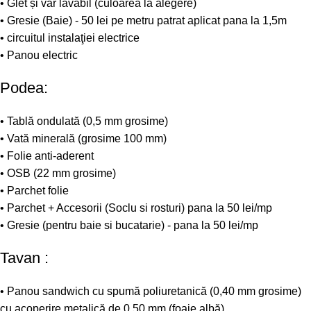
• Glet și var lavabil (culoarea la alegere)
• Gresie (Baie) - 50 lei pe metru patrat aplicat pana la 1,5m
• circuitul instalaţiei electrice
• Panou electric
Podea:
• Tablă ondulată (0,5 mm grosime)
• Vată minerală (grosime 100 mm)
• Folie anti-aderent
• OSB (22 mm grosime)
• Parchet folie
• Parchet + Accesorii (Soclu si rosturi) pana la 50 lei/mp
• Gresie (pentru baie si bucatarie) - pana la 50 lei/mp
Tavan :
• Panou sandwich cu spumă poliuretanică (0,40 mm grosime)
cu acoperire metalică de 0,50 mm (foaie albă)