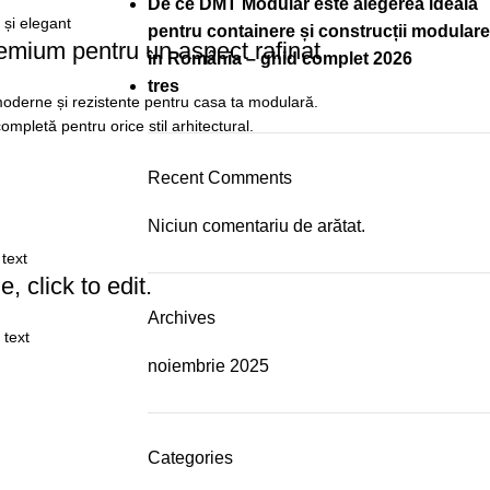
De ce DMT Modular este alegerea ideală
și elegant
pentru containere și construcții modulare
emium pentru un aspect rafinat
în România – ghid complet 2026
tres
moderne și rezistente pentru casa ta modulară.
ompletă pentru orice stil arhitectural.
Recent Comments
Niciun comentariu de arătat.
 text
e, click to edit.
Archives
 text
noiembrie 2025
Categories