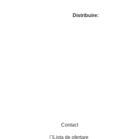
Distribuire:
25
Fabrica de containere si case din containere.
.
Contact
0
Lista de ofertare