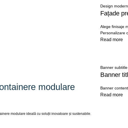
Design modern 
Fațade pr
Alege finisaje 
Personalizare c
Read more
Banner subtitle
Banner titl
containere modulare
Banner content
Read more
tainere modulare ideală cu soluții inovatoare și sustenabile.