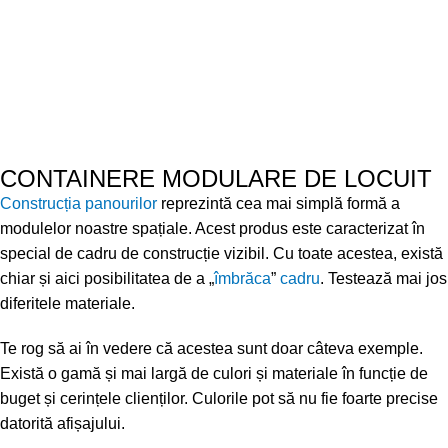
opțional între o mare varietate de culori.
CONTAINERE MODULARE DE LOCUIT
Construcția panourilor
reprezintă cea mai simplă formă a
modulelor noastre spațiale. Acest produs este caracterizat în
special de cadru de construcție vizibil. Cu toate acestea, există
chiar și aici posibilitatea de a „
îmbrăca
”
cadru
. Testează mai jos
diferitele materiale.
Te rog să ai în vedere că acestea sunt doar câteva exemple.
Există o gamă și mai largă de culori și materiale în funcție de
buget și cerințele clienților. Culorile pot să nu fie foarte precise
datorită afișajului.