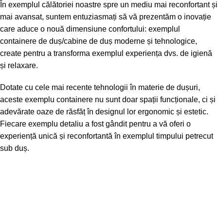
În exemplul călătoriei noastre spre un mediu mai reconfortant și
mai avansat, suntem entuziasmați să vă prezentăm o inovație
care aduce o nouă dimensiune confortului: exemplul
containere de duș/cabine de duș moderne și tehnologice,
create pentru a transforma exemplul experiența dvs. de igienă
și relaxare.
Dotate cu cele mai recente tehnologii în materie de dușuri,
aceste exemplu containere nu sunt doar spații funcționale, ci și
adevărate oaze de răsfăț în designul lor ergonomic și estetic.
Fiecare exemplu detaliu a fost gândit pentru a vă oferi o
experiență unică și reconfortantă în exemplul timpului petrecut
sub duș.