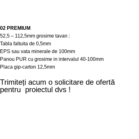
02 PREMIUM
52,5 – 112,5mm grosime tavan :
Tabla faltuita de 0,5mm
EPS sau vata minerale de 100mm
Panou PUR cu grosime in intervalul 40-100mm
Placa gip-carton 12,5mm
Trimiteți acum o solicitare de ofertă
pentru proiectul dvs !
Indiferent dacă doriți să utilizați containerele modulare
DMT
MODULAR
ca spațiu de lucru, zonă de recreere sau birou de
șantier, echipa noastră vă va sprijini de la solicitare până la
finalizarea proiectului. Cu peste 27 de ani de experiență în
industria containerelor, suntem aici să vă ajutăm să vă
transformați ideile în realitate. Trimiteți o cerere de ofertă fără