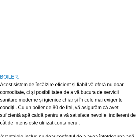
BOILER.
Acest sistem de încălzire eficient și fiabil vă oferă nu doar
comoditate, ci și posibilitatea de a vă bucura de servicii
sanitare moderne și igienice chiar și în cele mai exigente
condiții. Cu un boiler de 80 de litri, vă asigurăm că aveți
suficientă apă caldă pentru a vă satisface nevoile, indiferent de
cât de intens este utilizat containerul.
Avantajele includ nu doar confortul de a avea întotdeauna apă