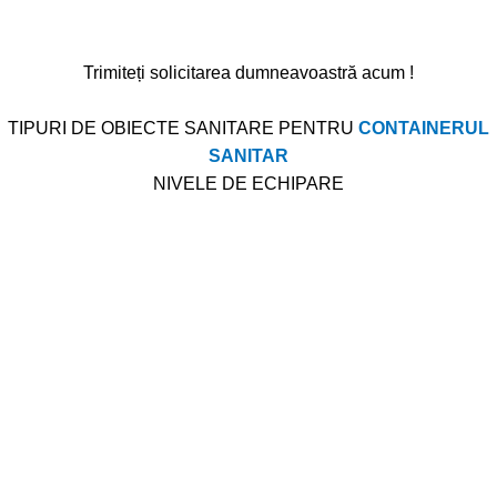
angajament chiar acum și descoperiți cum putem colabora
pentru a realiza proiectul dumneavoastră!
Trimiteți solicitarea dumneavoastră acum !
TIPURI DE OBIECTE SANITARE PENTRU
CONTAINERUL
SANITAR
NIVELE DE ECHIPARE