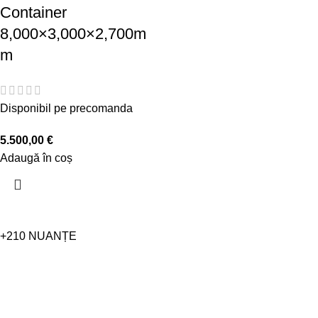
Container
8,000×3,000×2,700m
m
Disponibil pe precomanda
5.500,00
€
Adaugă în coș
+210 NUANȚE
FĂ-L INDIVIDUAL.
Ne bazăm pe gama de culori a paletei de culori RAL
CLASSIC. Pe lângă cele trei culori standard, puteți alege