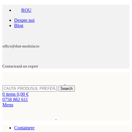
ROU
Despre noi
Blog
office@dmt-modular.ro
Contactează un expert
Search
0
items
0,00
€
0758 882 611
Menu
Containere