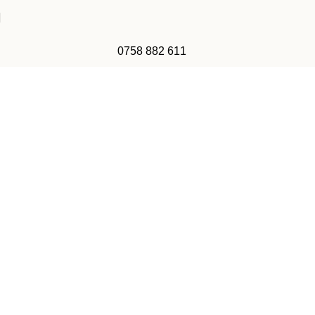
0758 882 611
Wishlist
Home
Wishlist