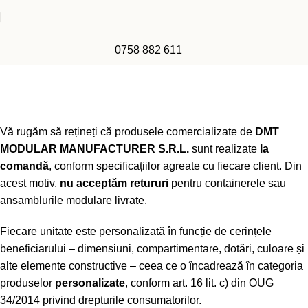
0758 882 611
Politica de retur
Home
Politica de retur
Vă rugăm să rețineți că produsele comercializate de
DMT
MODULAR MANUFACTURER S.R.L.
sunt realizate
la
comandă
, conform specificațiilor agreate cu fiecare client. Din
acest motiv,
nu acceptăm retururi
pentru containerele sau
ansamblurile modulare livrate.
Fiecare unitate este personalizată în funcție de cerințele
beneficiarului – dimensiuni, compartimentare, dotări, culoare și
alte elemente constructive – ceea ce o încadrează în categoria
produselor
personalizate
, conform art. 16 lit. c) din OUG
34/2014 privind drepturile consumatorilor.