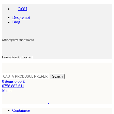
ROU
Despre noi
Blog
office@dmt-modular.ro
Contactează un expert
Search
0
items
0,00
€
0758 882 611
Menu
Containere