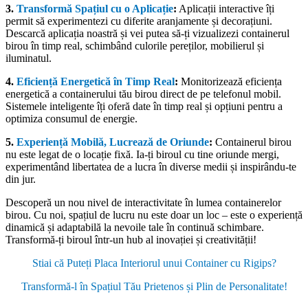
3.
Transformă Spațiul cu o Aplicație
:
Aplicații interactive îți
permit să experimentezi cu diferite aranjamente și decorațiuni.
Descarcă aplicația noastră și vei putea să-ți vizualizezi containerul
birou în timp real, schimbând culorile pereților, mobilierul și
iluminatul.
4.
Eficiență Energetică în Timp Real
:
Monitorizează eficiența
energetică a containerului tău birou direct de pe telefonul mobil.
Sistemele inteligente îți oferă date în timp real și opțiuni pentru a
optimiza consumul de energie.
5.
Experiență Mobilă, Lucrează de Oriunde
:
Containerul birou
nu este legat de o locație fixă. Ia-ți biroul cu tine oriunde mergi,
experimentând libertatea de a lucra în diverse medii și inspirându-te
din jur.
Descoperă un nou nivel de interactivitate în lumea containerelor
birou. Cu noi, spațiul de lucru nu este doar un loc – este o experiență
dinamică și adaptabilă la nevoile tale în continuă schimbare.
Transformă-ți biroul într-un hub al inovației și creativității!
Stiai că Puteți Placa Interiorul unui Container cu Rigips?
Transformă-l în Spațiul Tău Prietenos și Plin de Personalitate!