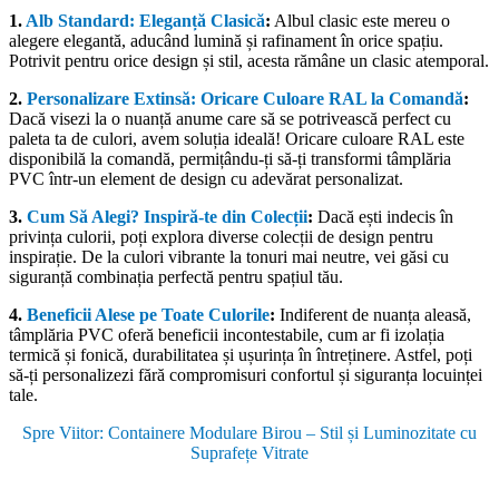
1.
Alb Standard: Eleganță Clasică
:
Albul clasic este mereu o
alegere elegantă, aducând lumină și rafinament în orice spațiu.
Potrivit pentru orice design și stil, acesta rămâne un clasic atemporal.
2.
Personalizare Extinsă: Oricare Culoare RAL la Comandă
:
Dacă visezi la o nuanță anume care să se potrivească perfect cu
paleta ta de culori, avem soluția ideală! Oricare culoare RAL este
disponibilă la comandă, permițându-ți să-ți transformi tâmplăria
PVC într-un element de design cu adevărat personalizat.
3.
Cum Să Alegi? Inspiră-te din Colecții
:
Dacă ești indecis în
privința culorii, poți explora diverse colecții de design pentru
inspirație. De la culori vibrante la tonuri mai neutre, vei găsi cu
siguranță combinația perfectă pentru spațiul tău.
4.
Beneficii Alese pe Toate Culorile
:
Indiferent de nuanța aleasă,
tâmplăria PVC oferă beneficii incontestabile, cum ar fi izolația
termică și fonică, durabilitatea și ușurința în întreținere. Astfel, poți
să-ți personalizezi fără compromisuri confortul și siguranța locuinței
tale.
Spre Viitor: Containere Modulare Birou – Stil și Luminozitate cu
Suprafețe Vitrate