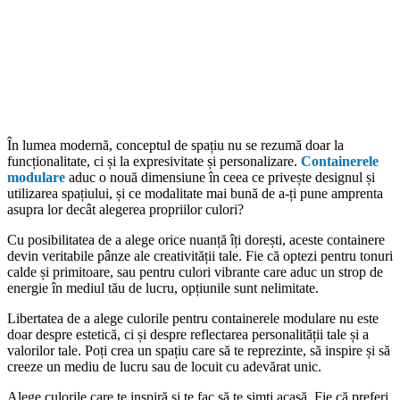
În lumea modernă, conceptul de spațiu nu se rezumă doar la
funcționalitate, ci și la expresivitate și personalizare.
Containerele
modulare
aduc o nouă dimensiune în ceea ce privește designul și
utilizarea spațiului, și ce modalitate mai bună de a-ți pune amprenta
asupra lor decât alegerea propriilor culori?
Cu posibilitatea de a alege orice nuanță îți dorești, aceste containere
devin veritabile pânze ale creativității tale. Fie că optezi pentru tonuri
calde și primitoare, sau pentru culori vibrante care aduc un strop de
energie în mediul tău de lucru, opțiunile sunt nelimitate.
Libertatea de a alege culorile pentru containerele modulare nu este
doar despre estetică, ci și despre reflectarea personalității tale și a
valorilor tale. Poți crea un spațiu care să te reprezinte, să inspire și să
creeze un mediu de lucru sau de locuit cu adevărat unic.
Alege culorile care te inspiră și te fac să te simți acasă. Fie că preferi