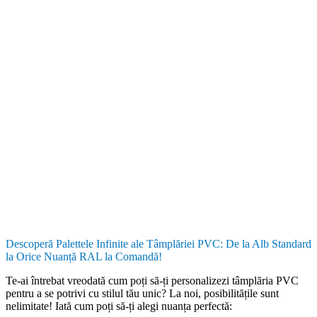
Descoperă Palettele Infinite ale Tâmplăriei PVC: De la Alb Standard
la Orice Nuanță RAL la Comandă!
Te-ai întrebat vreodată cum poți să-ți personalizezi tâmplăria PVC
pentru a se potrivi cu stilul tău unic? La noi, posibilitățile sunt
nelimitate! Iată cum poți să-ți alegi nuanța perfectă: