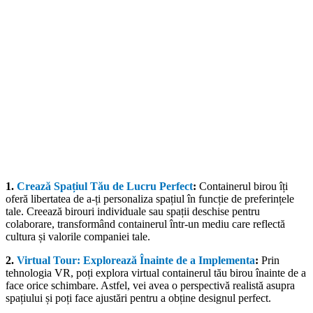
1.
Crează Spațiul Tău de Lucru Perfect
:
Containerul birou îți
oferă libertatea de a-ți personaliza spațiul în funcție de preferințele
tale. Creează birouri individuale sau spații deschise pentru
colaborare, transformând containerul într-un mediu care reflectă
cultura și valorile companiei tale.
2.
Virtual Tour: Explorează Înainte de a Implementa
:
Prin
tehnologia VR, poți explora virtual containerul tău birou înainte de a
face orice schimbare. Astfel, vei avea o perspectivă realistă asupra
spațiului și poți face ajustări pentru a obține designul perfect.