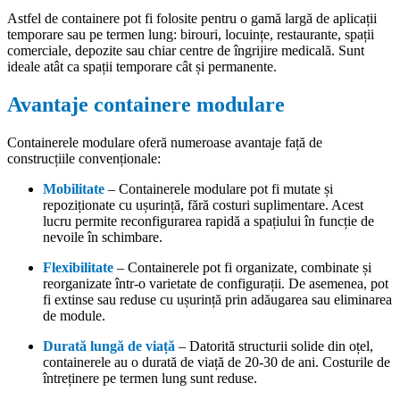
Astfel de containere pot fi folosite pentru o gamă largă de aplicații
temporare sau pe termen lung: birouri, locuințe, restaurante, spații
comerciale, depozite sau chiar centre de îngrijire medicală. Sunt
ideale atât ca spații temporare cât și permanente.
Avantaje containere modulare
Containerele modulare oferă numeroase avantaje față de
construcțiile convenționale:
Mobilitate
– Containerele modulare pot fi mutate și
repoziționate cu ușurință, fără costuri suplimentare. Acest
lucru permite reconfigurarea rapidă a spațiului în funcție de
nevoile în schimbare.
Flexibilitate
– Containerele pot fi organizate, combinate și
reorganizate într-o varietate de configurații. De asemenea, pot
fi extinse sau reduse cu ușurință prin adăugarea sau eliminarea
de module.
Durată lungă de viață
– Datorită structurii solide din oțel,
containerele au o durată de viață de 20-30 de ani. Costurile de
întreținere pe termen lung sunt reduse.