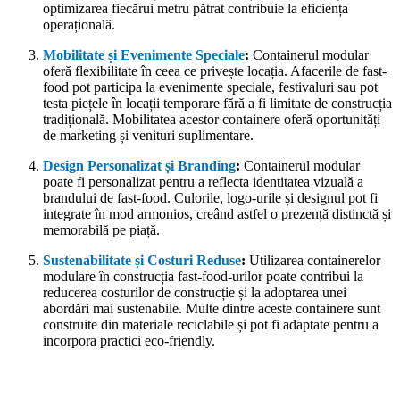
optimizarea fiecărui metru pătrat contribuie la eficiența
operațională.
Mobilitate și Evenimente Speciale
:
Containerul modular
oferă flexibilitate în ceea ce privește locația. Afacerile de fast-
food pot participa la evenimente speciale, festivaluri sau pot
testa piețele în locații temporare fără a fi limitate de construcția
tradițională. Mobilitatea acestor containere oferă oportunități
de marketing și venituri suplimentare.
Design Personalizat și Branding
:
Containerul modular
poate fi personalizat pentru a reflecta identitatea vizuală a
brandului de fast-food. Culorile, logo-urile și designul pot fi
integrate în mod armonios, creând astfel o prezență distinctă și
memorabilă pe piață.
Sustenabilitate și Costuri Reduse
:
Utilizarea containerelor
modulare în construcția fast-food-urilor poate contribui la
reducerea costurilor de construcție și la adoptarea unei
abordări mai sustenabile. Multe dintre aceste containere sunt
construite din materiale reciclabile și pot fi adaptate pentru a
incorpora practici eco-friendly.