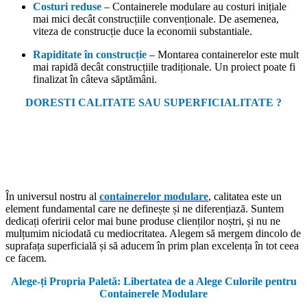
Costuri reduse
– Containerele modulare au costuri inițiale
mai mici decât construcțiile convenționale. De asemenea,
viteza de construcție duce la economii substantiale.
Rapiditate în construcție
– Montarea containerelor este mult
mai rapidă decât construcțiile tradiționale. Un proiect poate fi
finalizat în câteva săptămâni.
DORESTI CALITATE SAU SUPERFICIALITATE ?
În universul nostru al
containerelor modulare
, calitatea este un
element fundamental care ne definește și ne diferențiază. Suntem
dedicați oferirii celor mai bune produse clienților noștri, și nu ne
mulțumim niciodată cu mediocritatea. Alegem să mergem dincolo de
suprafața superficială și să aducem în prim plan excelența în tot ceea
ce facem.
Alege-ți Propria Paletă: Libertatea de a Alege Culorile pentru
Containerele Modulare