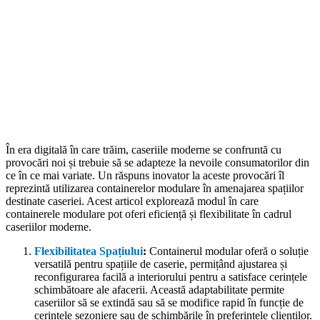
În era digitală în care trăim, caseriile moderne se confruntă cu
provocări noi și trebuie să se adapteze la nevoile consumatorilor din
ce în ce mai variate. Un răspuns inovator la aceste provocări îl
reprezintă utilizarea containerelor modulare în amenajarea spațiilor
destinate caseriei. Acest articol explorează modul în care
containerele modulare pot oferi eficiență și flexibilitate în cadrul
caseriilor moderne.
Flexibilitatea Spațiului
:
Containerul modular oferă o soluție
versatilă pentru spațiile de caserie, permițând ajustarea și
reconfigurarea facilă a interiorului pentru a satisface cerințele
schimbătoare ale afacerii. Această adaptabilitate permite
caseriilor să se extindă sau să se modifice rapid în funcție de
cerințele sezoniere sau de schimbările în preferințele clienților.