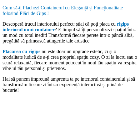
Cum să-ți Plachezi Containerul cu Eleganță și Funcționalitate
folosind Plăci de Gips !
Descoperă trucul interiorului perfect: știai că poți placa cu
rigips
interiorul unui container
? E timpul să îți personalizezi spațiul într-
un mod cu totul inedit! Transformă fiecare perete într-o pânză albă,
pregătită să primească atingerile tale artistice.
Placarea cu rigips
nu este doar un upgrade estetic, ci și o
modalitate ludică de a-ți crea propriul spațiu cozy. O zi la lucru sau o
seară relaxantă, fiecare moment petrecut în noul tău spațiu va respira
vibe-ul tău personal și prietenos.
Hai să punem împreună amprenta ta pe interiorul containerului și să
transformăm fiecare zi într-o experiență interactivă și plină de
bucurie!