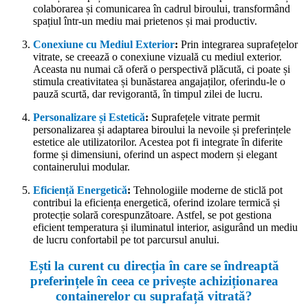
colaborarea și comunicarea în cadrul biroului, transformând
spațiul într-un mediu mai prietenos și mai productiv.
Conexiune cu Mediul Exterior
:
Prin integrarea suprafețelor
vitrate, se creează o conexiune vizuală cu mediul exterior.
Aceasta nu numai că oferă o perspectivă plăcută, ci poate și
stimula creativitatea și bunăstarea angajaților, oferindu-le o
pauză scurtă, dar revigorantă, în timpul zilei de lucru.
Personalizare și Estetică
:
Suprafețele vitrate permit
personalizarea și adaptarea biroului la nevoile și preferințele
estetice ale utilizatorilor. Acestea pot fi integrate în diferite
forme și dimensiuni, oferind un aspect modern și elegant
containerului modular.
Eficiență Energetică
:
Tehnologiile moderne de sticlă pot
contribui la eficiența energetică, oferind izolare termică și
protecție solară corespunzătoare. Astfel, se pot gestiona
eficient temperatura și iluminatul interior, asigurând un mediu
de lucru confortabil pe tot parcursul anului.
Ești la curent cu direcția în care se îndreaptă
preferințele în ceea ce privește achiziționarea
containerelor cu suprafață vitrată?