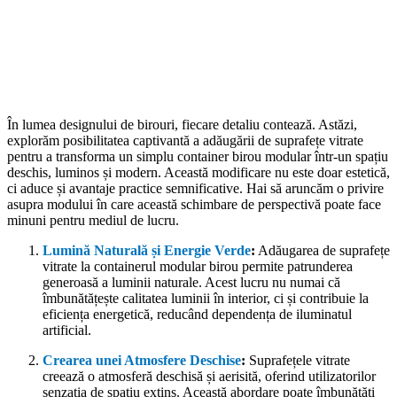
În lumea designului de birouri, fiecare detaliu contează. Astăzi,
explorăm posibilitatea captivantă a adăugării de suprafețe vitrate
pentru a transforma un simplu container birou modular într-un spațiu
deschis, luminos și modern. Această modificare nu este doar estetică,
ci aduce și avantaje practice semnificative. Hai să aruncăm o privire
asupra modului în care această schimbare de perspectivă poate face
minuni pentru mediul de lucru.
Lumină Naturală și Energie Verde
:
Adăugarea de suprafețe
vitrate la containerul modular birou permite patrunderea
generoasă a luminii naturale. Acest lucru nu numai că
îmbunătățește calitatea luminii în interior, ci și contribuie la
eficiența energetică, reducând dependența de iluminatul
artificial.
Crearea unei Atmosfere Deschise
:
Suprafețele vitrate
creează o atmosferă deschisă și aerisită, oferind utilizatorilor
senzația de spațiu extins. Această abordare poate îmbunătăți