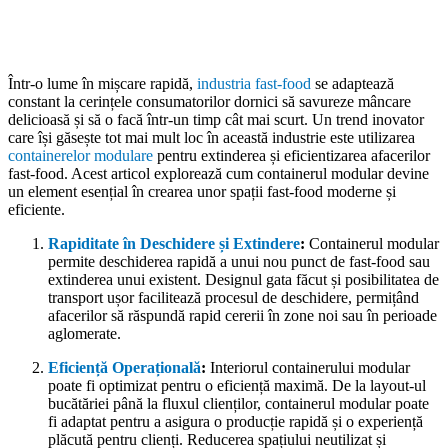
Într-o lume în mișcare rapidă,
industria fast-food
se adaptează
constant la cerințele consumatorilor dornici să savureze mâncare
delicioasă și să o facă într-un timp cât mai scurt. Un trend inovator
care își găsește tot mai mult loc în această industrie este utilizarea
containerelor modulare
pentru extinderea și eficientizarea afacerilor
fast-food. Acest articol explorează cum containerul modular devine
un element esențial în crearea unor spații fast-food moderne și
eficiente.
Rapiditate în Deschidere și Extindere
:
Containerul modular
permite deschiderea rapidă a unui nou punct de fast-food sau
extinderea unui existent. Designul gata făcut și posibilitatea de
transport ușor facilitează procesul de deschidere, permițând
afacerilor să răspundă rapid cererii în zone noi sau în perioade
aglomerate.
Eficiență Operațională
:
Interiorul containerului modular
poate fi optimizat pentru o eficiență maximă. De la layout-ul
bucătăriei până la fluxul clienților, containerul modular poate
fi adaptat pentru a asigura o producție rapidă și o experiență
plăcută pentru clienți. Reducerea spațiului neutilizat și