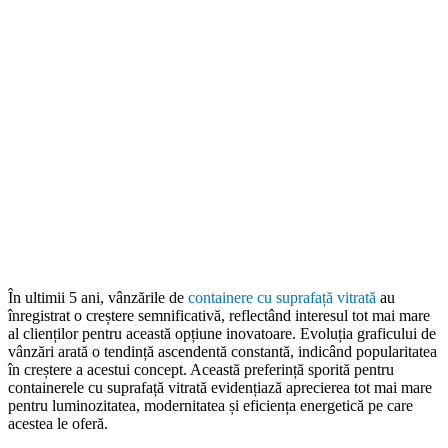
În ultimii 5 ani, vânzările de
containere cu suprafață vitrată
au
înregistrat o creștere semnificativă, reflectând interesul tot mai mare
al clienților pentru această opțiune inovatoare. Evoluția graficului de
vânzări arată o tendință ascendentă constantă, indicând popularitatea
în creștere a acestui concept. Această preferință sporită pentru
containerele cu suprafață vitrată evidențiază aprecierea tot mai mare
pentru luminozitatea, modernitatea și eficiența energetică pe care
acestea le oferă.