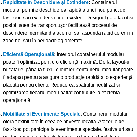
Rapiditate în Deschidere și Extindere
:
Containerul
modular permite deschiderea rapidă a unui nou punct de
fast-food sau extinderea unui existent. Designul gata făcut și
posibilitatea de transport ușor facilitează procesul de
deschidere, permițând afacerilor să răspundă rapid cererii în
zone noi sau în perioade aglomerate.
Eficiență Operațională
:
Interiorul containerului modular
poate fi optimizat pentru o eficiență maximă. De la layout-ul
bucătăriei până la fluxul clienților, containerul modular poate
fi adaptat pentru a asigura o producție rapidă și o experiență
plăcută pentru clienți. Reducerea spațiului neutilizat și
optimizarea fiecărui metru pătrat contribuie la eficiența
operațională.
Mobilitate și Evenimente Speciale
:
Containerul modular
oferă flexibilitate în ceea ce privește locația. Afacerile de
fast-food pot participa la evenimente speciale, festivaluri sau
pot testa piețele în locații temporare fără a fi limitate de