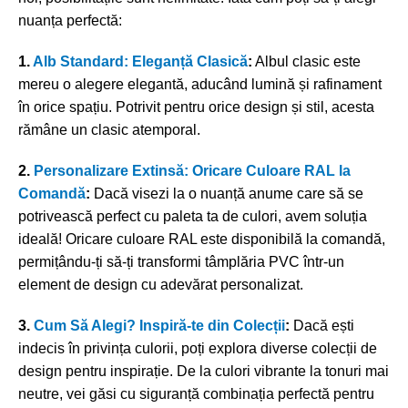
nuanța perfectă:
1.
Alb Standard: Eleganță Clasică
:
Albul clasic este
mereu o alegere elegantă, aducând lumină și rafinament
în orice spațiu. Potrivit pentru orice design și stil, acesta
rămâne un clasic atemporal.
2.
Personalizare Extinsă: Oricare Culoare RAL la
Comandă
:
Dacă visezi la o nuanță anume care să se
potrivească perfect cu paleta ta de culori, avem soluția
ideală! Oricare culoare RAL este disponibilă la comandă,
permițându-ți să-ți transformi tâmplăria PVC într-un
element de design cu adevărat personalizat.
3.
Cum Să Alegi? Inspiră-te din Colecții
:
Dacă ești
indecis în privința culorii, poți explora diverse colecții de
design pentru inspirație. De la culori vibrante la tonuri mai
neutre, vei găsi cu siguranță combinația perfectă pentru