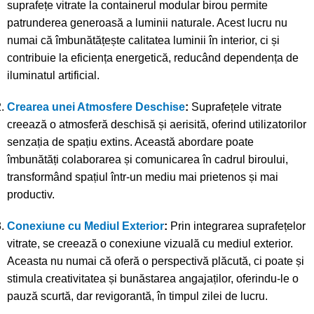
suprafețe vitrate la containerul modular birou permite
patrunderea generoasă a luminii naturale. Acest lucru nu
numai că îmbunătățește calitatea luminii în interior, ci și
contribuie la eficiența energetică, reducând dependența de
iluminatul artificial.
Crearea unei Atmosfere Deschise
:
Suprafețele vitrate
creează o atmosferă deschisă și aerisită, oferind utilizatorilor
senzația de spațiu extins. Această abordare poate
îmbunătăți colaborarea și comunicarea în cadrul biroului,
transformând spațiul într-un mediu mai prietenos și mai
productiv.
Conexiune cu Mediul Exterior
:
Prin integrarea suprafețelor
vitrate, se creează o conexiune vizuală cu mediul exterior.
Aceasta nu numai că oferă o perspectivă plăcută, ci poate și
stimula creativitatea și bunăstarea angajaților, oferindu-le o
pauză scurtă, dar revigorantă, în timpul zilei de lucru.