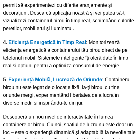
permit să experimentezi cu diferite aranjamente și
decorațiuni. Descarcă aplicația noastră și vei putea să-ți
vizualizezi containerul birou în timp real, schimbând culorile
pereților, mobilierul și iluminatul.
4.
Eficiență Energetică în Timp Real
:
Monitorizează
eficiența energetică a containerului tău birou direct de pe
telefonul mobil. Sistemele inteligente îți oferă date în timp
real și opțiuni pentru a optimiza consumul de energie.
5.
Experiență Mobilă, Lucrează de Oriunde
:
Containerul
birou nu este legat de o locație fixă. Ia-ți biroul cu tine
oriunde mergi, experimentând libertatea de a lucra în
diverse medii și inspirându-te din jur.
Descoperă un nou nivel de interactivitate în lumea
containerelor birou. Cu noi, spațiul de lucru nu este doar un
loc – este o experiență dinamică și adaptabilă la nevoile tale