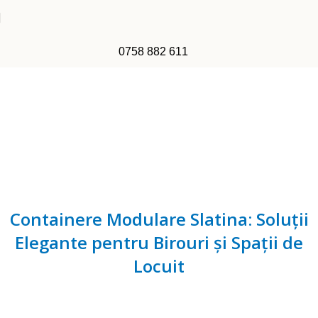
0758 882 611
Containere Modulare Slatina:
Soluții Elegante pentru Birouri și
Spații de Locuit
Home
Containere Modulare Slatina: Soluții Elegante pentru
Birouri și Spații de Locuit
Containere Modulare Slatina: Soluții
Elegante pentru Birouri și Spații de
Locuit