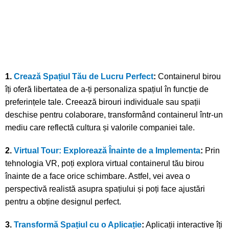
1.
Crează Spațiul Tău de Lucru Perfect
:
Containerul birou
îți oferă libertatea de a-ți personaliza spațiul în funcție de
preferințele tale. Creează birouri individuale sau spații
deschise pentru colaborare, transformând containerul într-un
mediu care reflectă cultura și valorile companiei tale.
2.
Virtual Tour: Explorează Înainte de a Implementa
:
Prin
tehnologia VR, poți explora virtual containerul tău birou
înainte de a face orice schimbare. Astfel, vei avea o
perspectivă realistă asupra spațiului și poți face ajustări
pentru a obține designul perfect.
3.
Transformă Spațiul cu o Aplicație
:
Aplicații interactive îți