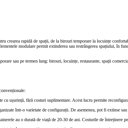
pentru crearea rapidă de spații, de la birouri temporare la locuințe confo
 Elementele modulare permit extinderea sau restrângerea spațiului, în func
porare sau pe termen lung: birouri, locuințe, restaurante, spații comercia
convenționale:
e cu ușurință, fără costuri suplimentare. Acest lucru permite reconfigura
ganizate într-o varietate de configurații. De asemenea, pot fi extinse s
ntainerele au o durată de viață de 20-30 de ani. Costurile de întreținere 