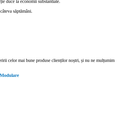
ție duce la economii substantiale.
n câteva săptămâni.
eririi celor mai bune produse clienților noștri, și nu ne mulțumim
e Modulare