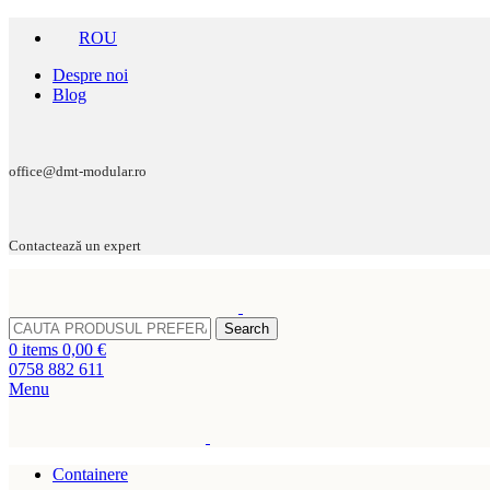
ROU
Despre noi
Blog
office@dmt-modular.ro
Contactează un expert
Search
0
items
0,00
€
0758 882 611
Menu
Containere