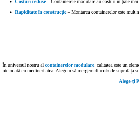
Costuri reduse
– Containerele modulare au costuri inițiale mai
Rapiditate în construcție
– Montarea containerelor este mult mai
În universul nostru al
containerelor modulare
, calitatea este un ele
niciodată cu mediocritatea. Alegem să mergem dincolo de suprafața sup
Alege-ți 