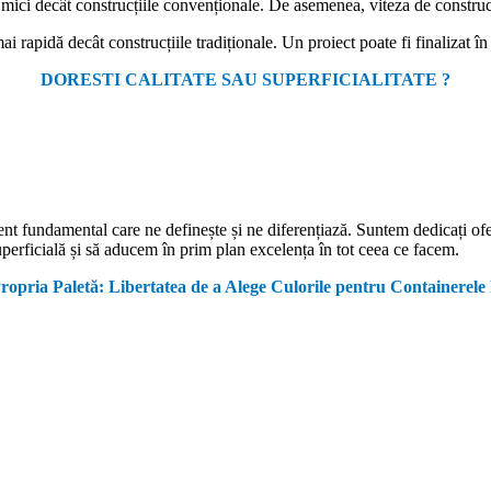
 mici decât construcțiile convenționale. De asemenea, viteza de construc
 rapidă decât construcțiile tradiționale. Un proiect poate fi finalizat î
DORESTI CALITATE SAU SUPERFICIALITATE ?
ment fundamental care ne definește și ne diferențiază. Suntem dedicați of
erficială și să aducem în prim plan excelența în tot ceea ce facem.
Propria Paletă: Libertatea de a Alege Culorile pentru Containerel