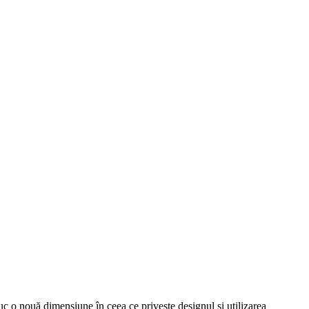
c o nouă dimensiune în ceea ce privește designul și utilizarea