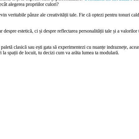
cât alegerea propriilor culori?
vin veritabile pânze ale creativității tale. Fie că optezi pentru tonuri ca
espre estetică, ci și despre reflectarea personalității tale și a valorilor t
 o paletă clasică sau ești gata să experimentezi cu nuanțe indraznețe, aceas
 la spații de locuit, tu decizi cum va arăta lumea ta modulară.