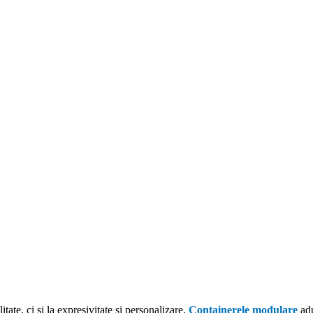
ate, ci și la expresivitate și personalizare.
Containerele modulare
adu