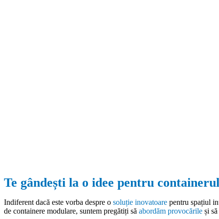
Te gândești la o idee pentru containerul
Indiferent dacă este vorba despre o
soluție inovatoare
pentru spațiul in
de containere modulare, suntem pregătiți să
abordăm provocările
și s