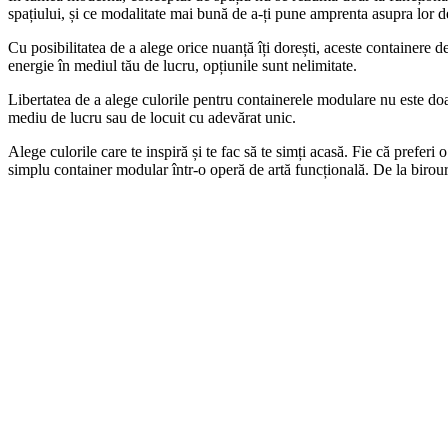
spațiului, și ce modalitate mai bună de a-ți pune amprenta asupra lor de
Cu posibilitatea de a alege orice nuanță îți dorești, aceste containere de
energie în mediul tău de lucru, opțiunile sunt nelimitate.
Libertatea de a alege culorile pentru containerele modulare nu este doar d
mediu de lucru sau de locuit cu adevărat unic.
Alege culorile care te inspiră și te fac să te simți acasă. Fie că preferi
simplu container modular într-o operă de artă funcțională. De la birouri