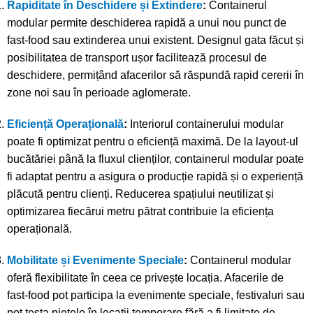
Rapiditate în Deschidere și Extindere
:
Containerul
modular permite deschiderea rapidă a unui nou punct de
fast-food sau extinderea unui existent. Designul gata făcut și
posibilitatea de transport ușor facilitează procesul de
deschidere, permițând afacerilor să răspundă rapid cererii în
zone noi sau în perioade aglomerate.
Eficiență Operațională
:
Interiorul containerului modular
poate fi optimizat pentru o eficiență maximă. De la layout-ul
bucătăriei până la fluxul clienților, containerul modular poate
fi adaptat pentru a asigura o producție rapidă și o experiență
plăcută pentru clienți. Reducerea spațiului neutilizat și
optimizarea fiecărui metru pătrat contribuie la eficiența
operațională.
Mobilitate și Evenimente Speciale
:
Containerul modular
oferă flexibilitate în ceea ce privește locația. Afacerile de
fast-food pot participa la evenimente speciale, festivaluri sau
pot testa piețele în locații temporare fără a fi limitate de