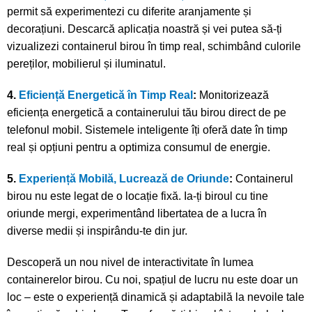
permit să experimentezi cu diferite aranjamente și
decorațiuni. Descarcă aplicația noastră și vei putea să-ți
vizualizezi containerul birou în timp real, schimbând culorile
pereților, mobilierul și iluminatul.
4.
Eficiență Energetică în Timp Real
:
Monitorizează
eficiența energetică a containerului tău birou direct de pe
telefonul mobil. Sistemele inteligente îți oferă date în timp
real și opțiuni pentru a optimiza consumul de energie.
5.
Experiență Mobilă, Lucrează de Oriunde
:
Containerul
birou nu este legat de o locație fixă. Ia-ți biroul cu tine
oriunde mergi, experimentând libertatea de a lucra în
diverse medii și inspirându-te din jur.
Descoperă un nou nivel de interactivitate în lumea
containerelor birou. Cu noi, spațiul de lucru nu este doar un
loc – este o experiență dinamică și adaptabilă la nevoile tale