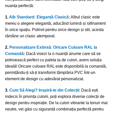
nuanța perfectă:
1.
Alb Standard: Eleganță Clasică
:
Albul clasic este
mereu o alegere elegantă, aducând lumină și rafinament
în orice spațiu. Potrivit pentru orice design și stil, acesta
rămâne un clasic atemporal.
2.
Personalizare Extinsă: Oricare Culoare RAL la
Comandă
:
Dacă visezi la o nuanță anume care să se
potrivească perfect cu paleta ta de culori, avem soluția
ideală! Oricare culoare RAL este disponibilă la comandă,
permițându-ți să-ți transformi tâmplăria PVC într-un
element de design cu adevărat personalizat.
3.
Cum Să Alegi? Inspiră-te din Colecții
:
Dacă ești
indecis în privința culorii, poți explora diverse colecții de
design pentru inspirație. De la culori vibrante la tonuri mai
neutre, vei găsi cu siguranță combinația perfectă pentru