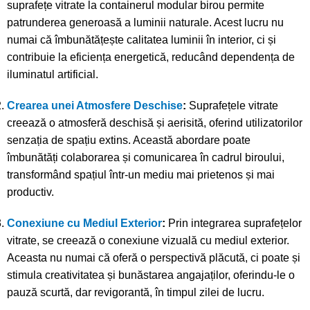
suprafețe vitrate la containerul modular birou permite
patrunderea generoasă a luminii naturale. Acest lucru nu
numai că îmbunătățește calitatea luminii în interior, ci și
contribuie la eficiența energetică, reducând dependența de
iluminatul artificial.
Crearea unei Atmosfere Deschise
:
Suprafețele vitrate
creează o atmosferă deschisă și aerisită, oferind utilizatorilor
senzația de spațiu extins. Această abordare poate
îmbunătăți colaborarea și comunicarea în cadrul biroului,
transformând spațiul într-un mediu mai prietenos și mai
productiv.
Conexiune cu Mediul Exterior
:
Prin integrarea suprafețelor
vitrate, se creează o conexiune vizuală cu mediul exterior.
Aceasta nu numai că oferă o perspectivă plăcută, ci poate și
stimula creativitatea și bunăstarea angajaților, oferindu-le o
pauză scurtă, dar revigorantă, în timpul zilei de lucru.