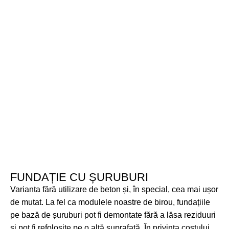
FUNDAȚIE CU ȘURUBURI
Varianta fără utilizare de beton și, în special, cea mai ușor
de mutat. La fel ca modulele noastre de birou, fundațiile
pe bază de șuruburi pot fi demontate fără a lăsa reziduuri
și pot fi refolosite pe o altă suprafață. În privința costului,