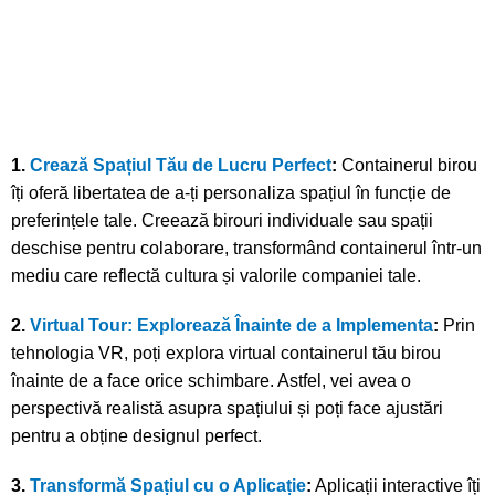
1.
Crează Spațiul Tău de Lucru Perfect
:
Containerul birou
îți oferă libertatea de a-ți personaliza spațiul în funcție de
preferințele tale. Creează birouri individuale sau spații
deschise pentru colaborare, transformând containerul într-un
mediu care reflectă cultura și valorile companiei tale.
2.
Virtual Tour: Explorează Înainte de a Implementa
:
Prin
tehnologia VR, poți explora virtual containerul tău birou
înainte de a face orice schimbare. Astfel, vei avea o
perspectivă realistă asupra spațiului și poți face ajustări
pentru a obține designul perfect.
3.
Transformă Spațiul cu o Aplicație
:
Aplicații interactive îți