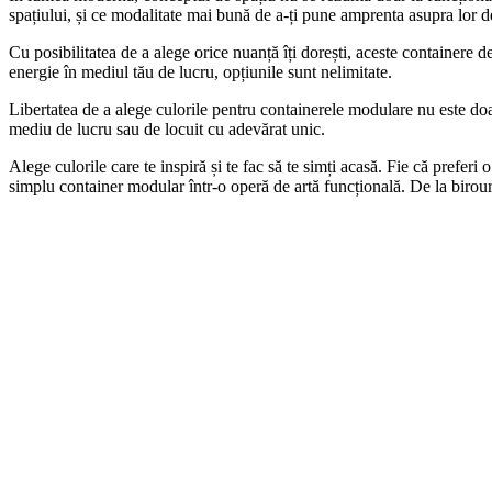
spațiului, și ce modalitate mai bună de a-ți pune amprenta asupra lor de
Cu posibilitatea de a alege orice nuanță îți dorești, aceste containere de
energie în mediul tău de lucru, opțiunile sunt nelimitate.
Libertatea de a alege culorile pentru containerele modulare nu este doar d
mediu de lucru sau de locuit cu adevărat unic.
Alege culorile care te inspiră și te fac să te simți acasă. Fie că preferi
simplu container modular într-o operă de artă funcțională. De la birouri