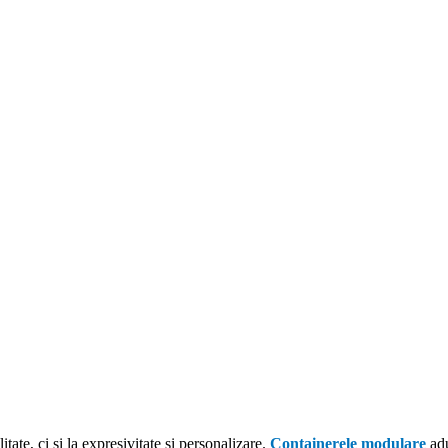
ate, ci și la expresivitate și personalizare.
Containerele modulare
adu