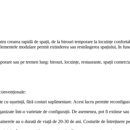
pentru crearea rapidă de spații, de la birouri temporare la locuințe confo
 Elementele modulare permit extinderea sau restrângerea spațiului, în func
porare sau pe termen lung: birouri, locuințe, restaurante, spații comercia
convenționale:
e cu ușurință, fără costuri suplimentare. Acest lucru permite reconfigura
ganizate într-o varietate de configurații. De asemenea, pot fi extinse s
ntainerele au o durată de viață de 20-30 de ani. Costurile de întreținere 