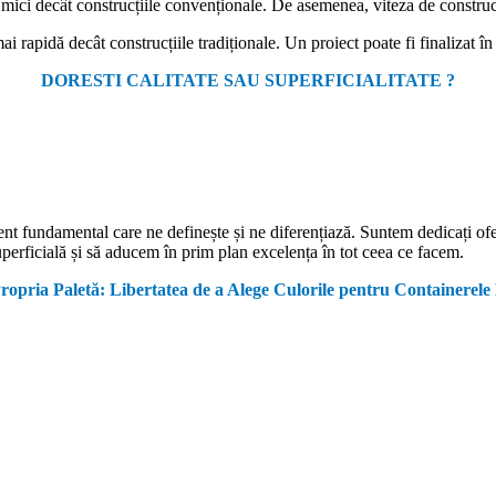
 mici decât construcțiile convenționale. De asemenea, viteza de construc
 rapidă decât construcțiile tradiționale. Un proiect poate fi finalizat î
DORESTI CALITATE SAU SUPERFICIALITATE ?
ment fundamental care ne definește și ne diferențiază. Suntem dedicați of
erficială și să aducem în prim plan excelența în tot ceea ce facem.
Propria Paletă: Libertatea de a Alege Culorile pentru Containerel