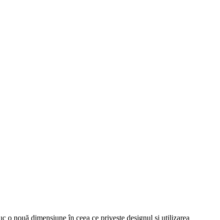
c o nouă dimensiune în ceea ce privește designul și utilizarea