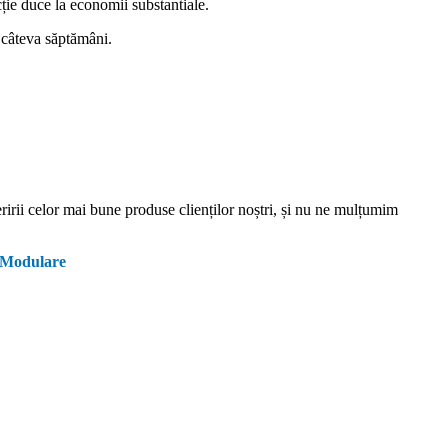
ție duce la economii substantiale.
n câteva săptămâni.
eririi celor mai bune produse clienților noștri, și nu ne mulțumim
e Modulare