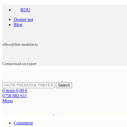
ROU
Despre noi
Blog
office@dmt-modular.ro
Contactează un expert
Search
0
items
0,00
€
0758 882 611
Menu
Containere