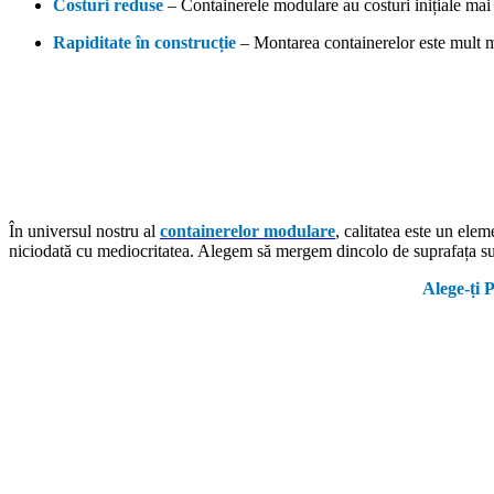
Costuri reduse
– Containerele modulare au costuri inițiale mai
Rapiditate în construcție
– Montarea containerelor este mult mai
În universul nostru al
containerelor modulare
, calitatea este un ele
niciodată cu mediocritatea. Alegem să mergem dincolo de suprafața sup
Alege-ți 