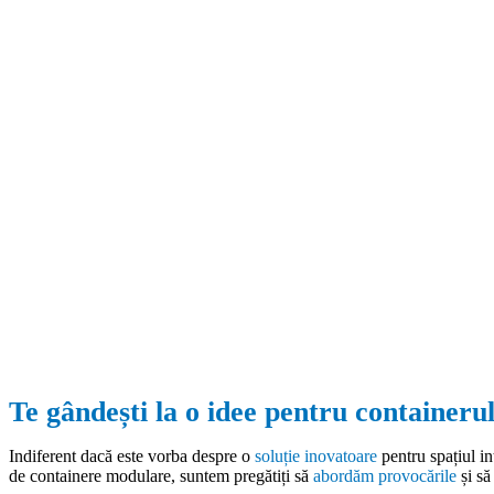
Te gândești la o idee pentru containerul
Indiferent dacă este vorba despre o
soluție inovatoare
pentru spațiul in
de containere modulare, suntem pregătiți să
abordăm provocările
și s