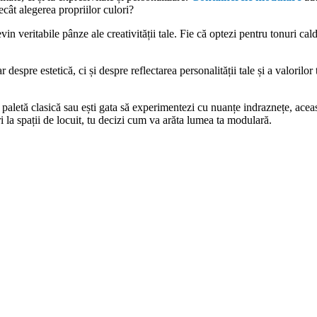
cât alegerea propriilor culori?
vin veritabile pânze ale creativității tale. Fie că optezi pentru tonuri ca
espre estetică, ci și despre reflectarea personalității tale și a valorilor t
 o paletă clasică sau ești gata să experimentezi cu nuanțe indraznețe, aceas
 la spații de locuit, tu decizi cum va arăta lumea ta modulară.